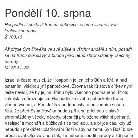
Pondělí 10. srpna
Hospodin si postavil trůn na nebesích, všemu vládne svou
královskou mocí.
Ž 103,19
Až přijde Syn člověka ve své slávě a všichni andělé s ním, posadí
se na trůnu své slávy; a budou před něho shromážděny všechny
národy.
Mt 25,31–32
Izrael si často myslel, že Hospodin je jen jeho Bůh a Král a nad
ostatními vládnou jiní pánbíčkové. Zrovna tak Kristova církev nyní
ještě nevidí, že by jejímu Pánu bylo všechno podmaněno. Proto
žalmista zdůrazňuje, že Hospodin ze svého nebeského trůnu
vládne všemu, a Pán Ježíš v podobenství o posledním soudu
říká, že před Syna člověka budou při jeho příchodu v slávě
shromážděny všecky národy, přesněji přeloženo všichni pohané.
Všelijací ti mocnáři a bůžkové sice teď jsou, ale přijde čas, kdy už
nebudou překážet uplatňování Boží vlády na zemi. Syn Boží bude
prosazovat Otcovu vládu tak, že nebude soudit národy a lidi podle