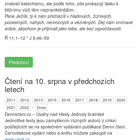
znalostí katechismu, ale podle toho, zda prokazují lásku k
bližnímu vůči těm nejzranitelnějším.
Pane Ježíši, ty k nám přicházíš v hladových, žíznivých,
pocestných, nahých, nemocných a vězněných. Dej nám vnímavé
srdce, abychom je přijímali jako tebe, ale bez vypočítavosti.
Ř 11,1–12 * J 8,46–59
Předchozí
Čtení na 10. srpna v předchozích
letech
2011
2012
2013
2015
2016
2017
2018
2019
2020
-
2021
2022
Dnes
Dennicteni.cz – Úvahy nad Hesly Jednoty bratrské
Jednotlivé texty jsou zamyšlením různých autorů z církví
podílejících se na společném vydávání publikace Denní čtení.
Černotiskové vydání nebo e-knihu můžete zakoupit na
www.usvit.cz
.