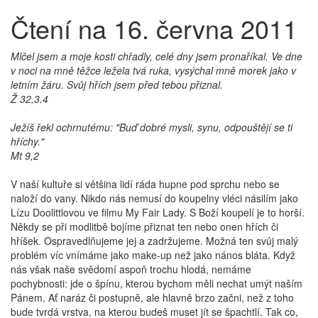
Čtení na 16. června 2011
Mlčel jsem a moje kosti chřadly, celé dny jsem pronaříkal. Ve dne
v noci na mně těžce ležela tvá ruka, vysýchal mně morek jako v
letním žáru. Svůj hřích jsem před tebou přiznal.
Ž 32,3.4
Ježíš řekl ochrnutému: "Buď dobré mysli, synu, odpouštějí se ti
hříchy."
Mt 9,2
V naší kultuře si většina lidí ráda hupne pod sprchu nebo se
naloží do vany. Nikdo nás nemusí do koupelny vléci násilím jako
Lízu Doolittlovou ve filmu My Fair Lady. S Boží koupelí je to horší.
Někdy se při modlitbě bojíme přiznat ten nebo onen hřích či
hříšek. Ospravedlňujeme jej a zadržujeme. Možná ten svůj malý
problém víc vnímáme jako make-up než jako nános bláta. Když
nás však naše svědomí aspoň trochu hlodá, nemáme
pochybnosti: jde o špínu, kterou bychom měli nechat umýt naším
Pánem. Ať naráz či postupně, ale hlavně brzo začni, než z toho
bude tvrdá vrstva, na kterou budeš muset jít se špachtlí. Tak co,