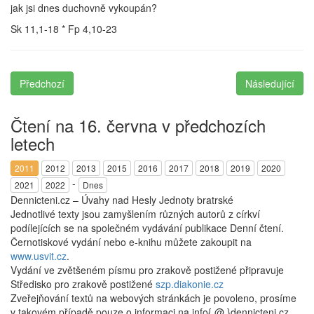
jak jsi dnes duchovně vykoupán?
Sk 11,1-18 * Fp 4,10-23
Předchozí
Následující
Čtení na 16. června v předchozích
letech
2011
2012
2013
2015
2016
2017
2018
2019
2020
-
2021
2022
Dnes
Dennicteni.cz – Úvahy nad Hesly Jednoty bratrské
Jednotlivé texty jsou zamyšlením různých autorů z církví
podílejících se na společném vydávání publikace Denní čtení.
Černotiskové vydání nebo e-knihu můžete zakoupit na
www.usvit.cz
.
Vydání ve zvětšeném písmu pro zrakově postižené připravuje
Středisko pro zrakově postižené
szp.diakonie.cz
Zveřejňování textů na webových stránkách je povoleno, prosíme
v takovém případě pouze o informaci na info{ @ }dennicteni.cz.