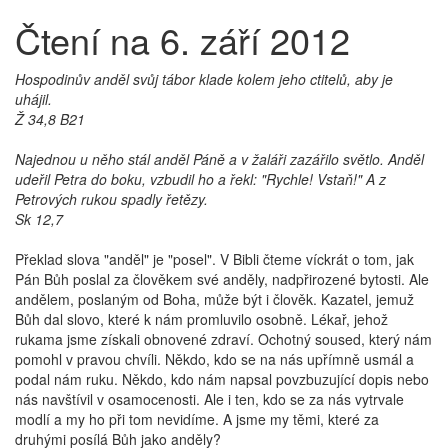
Čtení na 6. září 2012
Hospodinův anděl svůj tábor klade kolem jeho ctitelů, aby je
uhájil.
Ž 34,8 B21
Najednou u něho stál anděl Páně a v žaláři zazářilo světlo. Anděl
udeřil Petra do boku, vzbudil ho a řekl: "Rychle! Vstaň!" A z
Petrových rukou spadly řetězy.
Sk 12,7
Překlad slova "anděl" je "posel". V Bibli čteme víckrát o tom, jak
Pán Bůh poslal za člověkem své anděly, nadpřirozené bytosti. Ale
andělem, poslaným od Boha, může být i člověk. Kazatel, jemuž
Bůh dal slovo, které k nám promluvilo osobně. Lékař, jehož
rukama jsme získali obnovené zdraví. Ochotný soused, který nám
pomohl v pravou chvíli. Někdo, kdo se na nás upřímně usmál a
podal nám ruku. Někdo, kdo nám napsal povzbuzující dopis nebo
nás navštívil v osamocenosti. Ale i ten, kdo se za nás vytrvale
modlí a my ho při tom nevidíme. A jsme my těmi, které za
druhými posílá Bůh jako anděly?