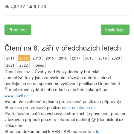
Sk 4,32-37 * Jr 9,1-23
Předchozí
Následující
Čtení na 6. září v předchozích letech
2011
2012
2013
2015
2016
2017
2018
2019
2020
-
2021
2022
Dnes
Dennicteni.cz – Úvahy nad Hesly Jednoty bratrské
Jednotlivé texty jsou zamyšlením různých autorů z církví
podílejících se na společném vydávání publikace Denní čtení.
Černotiskové vydání nebo e-knihu můžete zakoupit na
www.usvit.cz
.
Vydání ve zvětšeném písmu pro zrakově postižené připravuje
Středisko pro zrakově postižené
szp.diakonie.cz
Zveřejňování textů na webových stránkách je povoleno, prosíme
v takovém případě pouze o informaci na info{ @ }dennicteni.cz.
Děkujeme
Stručnou dokumentaci k REST API, naleznete
zde
.