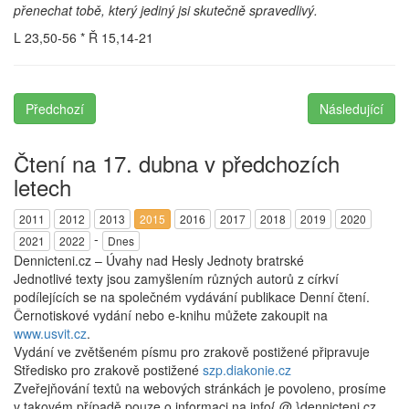
přenechat tobě, který jediný jsi skutečně spravedlivý.
L 23,50-56 * Ř 15,14-21
Předchozí
Následující
Čtení na 17. dubna v předchozích
letech
2011
2012
2013
2015
2016
2017
2018
2019
2020
-
2021
2022
Dnes
Dennicteni.cz – Úvahy nad Hesly Jednoty bratrské
Jednotlivé texty jsou zamyšlením různých autorů z církví
podílejících se na společném vydávání publikace Denní čtení.
Černotiskové vydání nebo e-knihu můžete zakoupit na
www.usvit.cz
.
Vydání ve zvětšeném písmu pro zrakově postižené připravuje
Středisko pro zrakově postižené
szp.diakonie.cz
Zveřejňování textů na webových stránkách je povoleno, prosíme
v takovém případě pouze o informaci na info{ @ }dennicteni.cz.