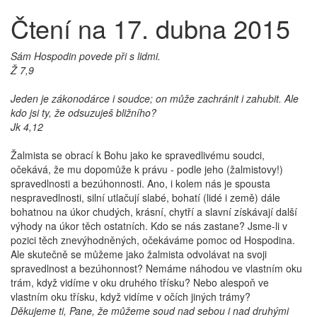
Čtení na 17. dubna 2015
Sám Hospodin povede při s lidmi.
Ž 7,9
Jeden je zákonodárce i soudce; on může zachránit i zahubit. Ale
kdo jsi ty, že odsuzuješ bližního?
Jk 4,12
Žalmista se obrací k Bohu jako ke spravedlivému soudci,
očekává, že mu dopomůže k právu - podle jeho (žalmistovy!)
spravedlnosti a bezúhonnosti. Ano, i kolem nás je spousta
nespravedlnosti, silní utlačují slabé, bohatí (lidé i země) dále
bohatnou na úkor chudých, krásní, chytří a slavní získávají další
výhody na úkor těch ostatních. Kdo se nás zastane? Jsme-li v
pozici těch znevýhodněných, očekáváme pomoc od Hospodina.
Ale skutečně se můžeme jako žalmista odvolávat na svoji
spravedlnost a bezúhonnost? Nemáme náhodou ve vlastním oku
trám, když vidíme v oku druhého třísku? Nebo alespoň ve
vlastním oku třísku, když vidíme v očích jiných trámy?
Děkujeme ti, Pane, že můžeme soud nad sebou i nad druhými