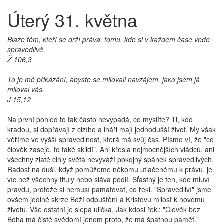
Úterý 31. května
Blaze těm, kteří se drží práva, tomu, kdo si v každém čase vede
spravedlivě.
Ž 106,3
To je mé přikázání, abyste se milovali navzájem, jako jsem já
miloval vás.
J 15,12
Na první pohled to tak často nevypadá, co myslíte? Ti, kdo
kradou, si dopřávají z cizího a lháři mají jednodušší život. My však
věříme ve vyšší spravedlnost, která má svůj čas. Písmo ví, že "co
člověk zaseje, to také sklidí". Ani křesla nejmocnějších vládců, ani
všechny zlaté cihly světa nevyváží pokojný spánek spravedlivých.
Radost na duši, když pomůžeme někomu utlačenému k právu, je
víc než všechny tituly nebo sláva pódií. Šťastný je ten, kdo mluví
pravdu, protože si nemusí pamatovat, co řekl. "Spravedliví" jsme
ovšem jedině skrze Boží odpuštění a Kristovu milost k novému
životu. Vše ostatní je slepá ulička. Jak kdosi řekl: "Člověk bez
Boha má čisté svědomí jenom proto, že má špatnou paměť."