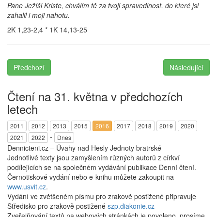
Pane Ježíši Kriste, chválím tě za tvoji spravedlnost, do které jsi
zahalil i moji nahotu.
2K 1,23-2,4 * 1K 14,13-25
Předchozí
Následující
Čtení na 31. května v předchozích
letech
2011
2012
2013
2015
2016
2017
2018
2019
2020
-
2021
2022
Dnes
Dennicteni.cz – Úvahy nad Hesly Jednoty bratrské
Jednotlivé texty jsou zamyšlením různých autorů z církví
podílejících se na společném vydávání publikace Denní čtení.
Černotiskové vydání nebo e-knihu můžete zakoupit na
www.usvit.cz
.
Vydání ve zvětšeném písmu pro zrakově postižené připravuje
Středisko pro zrakově postižené
szp.diakonie.cz
Zveřejňování textů na webových stránkách je povoleno, prosíme