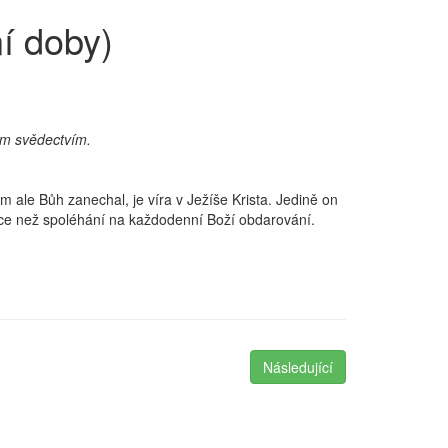
í doby)
vým svědectvím.
m ale Bůh zanechal, je víra v Ježíše Krista. Jedině on
více než spoléhání na každodenní Boží obdarování.
Následující