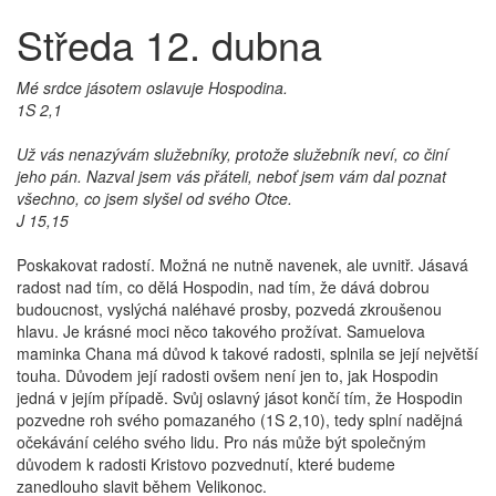
Středa 12. dubna
Mé srdce jásotem oslavuje Hospodina.
1S 2,1
Už vás nenazývám služebníky, protože služebník neví, co činí
jeho pán. Nazval jsem vás přáteli, neboť jsem vám dal poznat
všechno, co jsem slyšel od svého Otce.
J 15,15
Poskakovat radostí. Možná ne nutně navenek, ale uvnitř. Jásavá
radost nad tím, co dělá Hospodin, nad tím, že dává dobrou
budoucnost, vyslýchá naléhavé prosby, pozvedá zkroušenou
hlavu. Je krásné moci něco takového prožívat. Samuelova
maminka Chana má důvod k takové radosti, splnila se její největší
touha. Důvodem její radosti ovšem není jen to, jak Hospodin
jedná v jejím případě. Svůj oslavný jásot končí tím, že Hospodin
pozvedne roh svého pomazaného (1S 2,10), tedy splní nadějná
očekávání celého svého lidu. Pro nás může být společným
důvodem k radosti Kristovo pozvednutí, které budeme
zanedlouho slavit během Velikonoc.