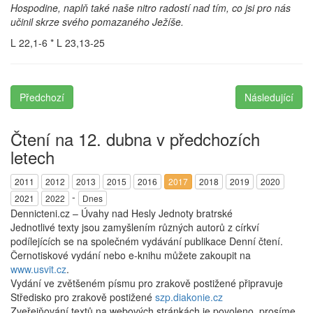
Hospodine, naplň také naše nitro radostí nad tím, co jsi pro nás
učinil skrze svého pomazaného Ježíše.
L 22,1-6 * L 23,13-25
Předchozí
Následující
Čtení na 12. dubna v předchozích
letech
2011
2012
2013
2015
2016
2017
2018
2019
2020
-
2021
2022
Dnes
Dennicteni.cz – Úvahy nad Hesly Jednoty bratrské
Jednotlivé texty jsou zamyšlením různých autorů z církví
podílejících se na společném vydávání publikace Denní čtení.
Černotiskové vydání nebo e-knihu můžete zakoupit na
www.usvit.cz
.
Vydání ve zvětšeném písmu pro zrakově postižené připravuje
Středisko pro zrakově postižené
szp.diakonie.cz
Zveřejňování textů na webových stránkách je povoleno, prosíme