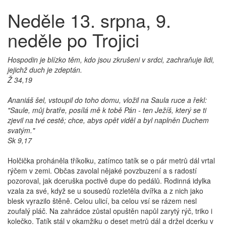
Neděle 13. srpna, 9.
neděle po Trojici
Hospodin je blízko těm, kdo jsou zkrušeni v srdci, zachraňuje lidi,
jejichž duch je zdeptán.
Ž 34,19
Ananiáš šel, vstoupil do toho domu, vložil na Saula ruce a řekl:
"Saule, můj bratře, posílá mě k tobě Pán - ten Ježíš, který se ti
zjevil na tvé cestě; chce, abys opět viděl a byl naplněn Duchem
svatým."
Sk 9,17
Holčička proháněla tříkolku, zatímco tatík se o pár metrů dál vrtal
rýčem v zemi. Občas zavolal nějaké povzbuzení a s radostí
pozoroval, jak dceruška poctivě dupe do pedálů. Rodinná idylka
vzala za své, když se u sousedů rozletěla dvířka a z nich jako
blesk vyrazilo štěně. Celou ulicí, ba celou vsí se rázem nesl
zoufalý pláč. Na zahrádce zůstal opuštěn napůl zarytý rýč, triko i
kolečko. Tatík stál v okamžiku o deset metrů dál a držel dcerku v