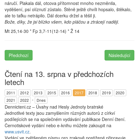
náručí. Plakala dál, otcova přítomnost mnoho nezměnila,
vyděšení, psí olíznutí zůstalo. Štěně ještě chvíli hopsalo, štěkalo,
ale to taťku netrápilo. Dál dcerku držel a těšil ji.
Bože, díky, že jsi blízko všem, kdo pláčou a ztrácejí naději.
Mt 25,14-30 * Fp 3,7-11(12-14) * Ž 14
Předchozí
Následující
Čtení na 13. srpna v předchozích
letech
2011
2012
2013
2015
2016
2017
2018
2019
2020
-
2021
2022
Dnes
Dennicteni.cz – Úvahy nad Hesly Jednoty bratrské
Jednotlivé texty jsou zamyšlením různých autorů z církví
podílejících se na společném vydávání publikace Denní čtení.
Černotiskové vydání nebo e-knihu můžete zakoupit na
www.usvit.cz
.
Vydání ve zvětšeném písmu pro zrakově postižené připravuje