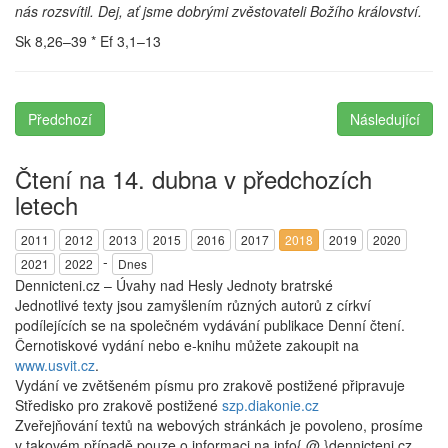
nás rozsvítil. Dej, ať jsme dobrými zvěstovateli Božího království.
Sk 8,26–39 * Ef 3,1–13
Předchozí
Následující
Čtení na 14. dubna v předchozích
letech
2011
2012
2013
2015
2016
2017
2018
2019
2020
-
2021
2022
Dnes
Dennicteni.cz – Úvahy nad Hesly Jednoty bratrské
Jednotlivé texty jsou zamyšlením různých autorů z církví
podílejících se na společném vydávání publikace Denní čtení.
Černotiskové vydání nebo e-knihu můžete zakoupit na
www.usvit.cz
.
Vydání ve zvětšeném písmu pro zrakově postižené připravuje
Středisko pro zrakově postižené
szp.diakonie.cz
Zveřejňování textů na webových stránkách je povoleno, prosíme
v takovém případě pouze o informaci na info{ @ }dennicteni.cz.