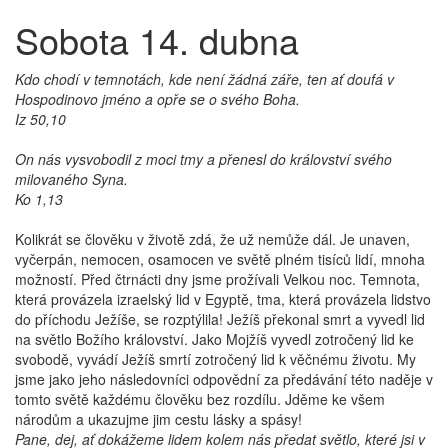
Sobota 14. dubna
Kdo chodí v temnotách, kde není žádná záře, ten ať doufá v
Hospodinovo jméno a opře se o svého Boha.
Iz 50,10
On nás vysvobodil z moci tmy a přenesl do království svého
milovaného Syna.
Ko 1,13
Kolikrát se člověku v životě zdá, že už nemůže dál. Je unaven,
vyčerpán, nemocen, osamocen ve světě plném tisíců lidí, mnoha
možností. Před čtrnácti dny jsme prožívali Velkou noc. Temnota,
která provázela izraelský lid v Egyptě, tma, která provázela lidstvo
do příchodu Ježíše, se rozptýlila! Ježíš překonal smrt a vyvedl lid
na světlo Božího království. Jako Mojžíš vyvedl zotročený lid ke
svobodě, vyvádí Ježíš smrtí zotročený lid k věčnému životu. My
jsme jako jeho následovníci odpovědní za předávání této naděje v
tomto světě každému člověku bez rozdílu. Jděme ke všem
národům a ukazujme jim cestu lásky a spásy!
Pane, dej, ať dokážeme lidem kolem nás předat světlo, které jsi v