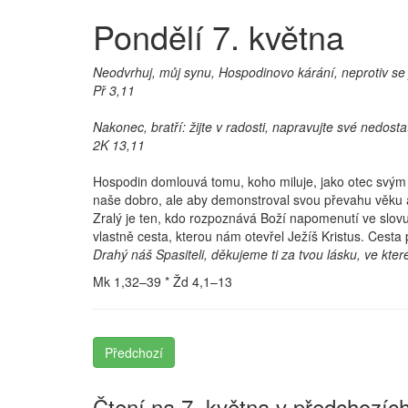
Pondělí 7. května
Neodvrhuj, můj synu, Hospodinovo kárání, neprotiv se
Př 3,11
Nakonec, bratří: žijte v radosti, napravujte své nedos
2K 13,11
Hospodin domlouvá tomu, koho miluje, jako otec svým d
naše dobro, ale aby demonstroval svou převahu věku a
Zralý je ten, kdo rozpoznává Boží napomenutí ve slovu 
vlastně cesta, kterou nám otevřel Ježíš Kristus. Cesta
Drahý náš Spasiteli, děkujeme ti za tvou lásku, ve kt
Mk 1,32–39 * Žd 4,1–13
Předchozí
Čtení na 7. května v předchozích