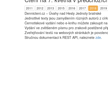
2011
2012
2013
2015
2016
2017
2018
2019
Dennicteni.cz – Úvahy nad Hesly Jednoty bratrské
Jednotlivé texty jsou zamyšlením různých autorů z cír
Černotiskové vydání nebo e-knihu můžete zakoupit n
Vydání ve zvětšeném písmu pro zrakově postižené při
Zveřejňování textů na webových stránkách je povoleno
Stručnou dokumentaci k REST API, naleznete
zde
.