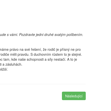
 bude s vámi. Pozdravte jedni druhé svatým políbením.
máme právo na své řešení, že rodič je přísný ne pro
odiče měli pravdu. S duchovním růstem to je stejné.
 tam, kde naše schopnosti a síly nestačí. A to je
ti a zásluhách.
ižší.
Následující