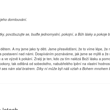
 jeho domlouvání.
tatky, povzbuzujte se, buďte jednomyslní, pokojní, a Bůh lásky a pokoje
ětem. A my jsme jako ty děti. Jsme přesvědčeni, že to víme lépe, že 
 postavení nad námi. Dospíváním poznáváme, jak jsme se mýlili a že r
a ve výzvě k pokání. Zralý je ten, kdo za tím nalézá Boží lásku a pomoc
 pokory, tak odlišná od sobeckého, nabubřelého lpění na vlastní hodnos
eré ses nám stal bratrem. Díky ní může být náš vztah s Bohem mnohem bl
 letech