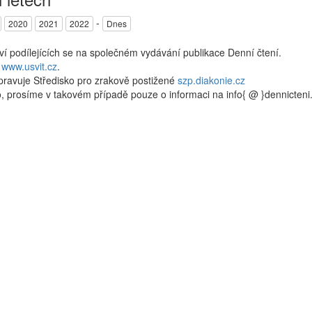
-
2020
2021
2022
Dnes
kví podílejících se na společném vydávání publikace Denní čtení.
a
www.usvit.cz
.
pravuje Středisko pro zrakově postižené
szp.diakonie.cz
, prosíme v takovém případě pouze o informaci na info{ @ }dennicten