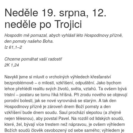
Neděle 19. srpna, 12.
neděle po Trojici
Hospodin mě pomazal, abych vyhlásil léto Hospodinovy přízně,
den pomsty našeho Boha.
Iz 61,1–2
Chceme pomáhat vaší radosti!
2K 1,24
Navykli jsme si mluvit o vrcholných výhledech křesťanství
bezproblémově – o milosti, vzkříšení, odpuštění. Jako bychom
lehce přehlédli realitu svých životů, světa, vztahů. Ta ovšem bývá
tristní – postaru se tomu říká hříšná. Při zrodu nového se objevují
porodní bolesti, jak se nové vyrovnává se starým. A tak den
Hospodinovy přízně je zároveň dnem Boží pomsty a den
vzkříšení bude dnem soudu. Saul prochází slepotou (a zřejmě
nejen tělesnou), aby povstal Pavel. Na rozdíl od lidských soudů,
které, žel, bývají více trestem než nápravou, je ovšem výhledem
Božích soudů člověk osvobozený od sebe samého; výhledem je