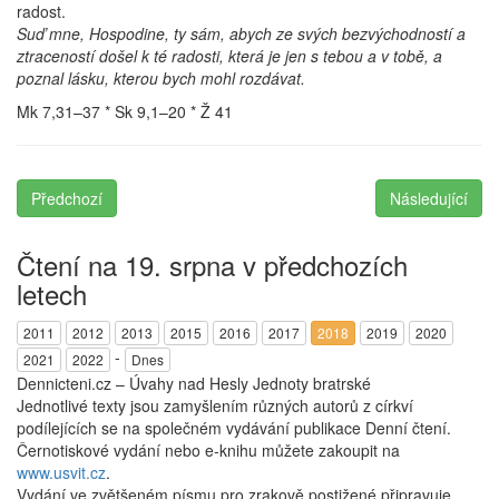
radost.
Suď mne, Hospodine, ty sám, abych ze svých bezvýchodností a
ztraceností došel k té radosti, která je jen s tebou a v tobě, a
poznal lásku, kterou bych mohl rozdávat.
Mk 7,31–37 * Sk 9,1–20 * Ž 41
Předchozí
Následující
Čtení na 19. srpna v předchozích
letech
2011
2012
2013
2015
2016
2017
2018
2019
2020
-
2021
2022
Dnes
Dennicteni.cz – Úvahy nad Hesly Jednoty bratrské
Jednotlivé texty jsou zamyšlením různých autorů z církví
podílejících se na společném vydávání publikace Denní čtení.
Černotiskové vydání nebo e-knihu můžete zakoupit na
www.usvit.cz
.
Vydání ve zvětšeném písmu pro zrakově postižené připravuje