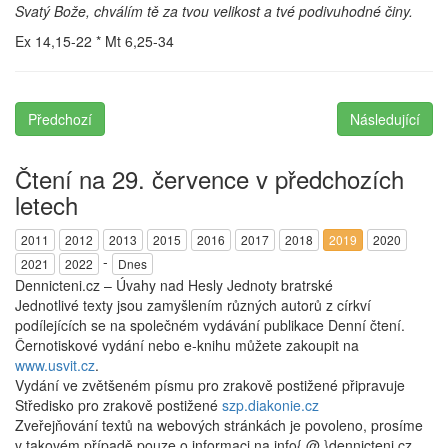
Svatý Bože, chválím tě za tvou velikost a tvé podivuhodné činy.
Ex 14,15-22 * Mt 6,25-34
Předchozí
Následující
Čtení na 29. července v předchozích
letech
2011
2012
2013
2015
2016
2017
2018
2019
2020
-
2021
2022
Dnes
Dennicteni.cz – Úvahy nad Hesly Jednoty bratrské
Jednotlivé texty jsou zamyšlením různých autorů z církví
podílejících se na společném vydávání publikace Denní čtení.
Černotiskové vydání nebo e-knihu můžete zakoupit na
www.usvit.cz
.
Vydání ve zvětšeném písmu pro zrakově postižené připravuje
Středisko pro zrakově postižené
szp.diakonie.cz
Zveřejňování textů na webových stránkách je povoleno, prosíme
v takovém případě pouze o informaci na info{ @ }dennicteni.cz.