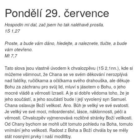
Pondělí 29. července
Hospodin mi dal, zač jsem ho tak naléhavě prosila.
1S 1,27
Proste, a bude vám dáno, hledejte, a naleznete, tlučte, a bude
vám otevřeno.
Mt 7,7
Tato slova jsou vlastně úvodem k chvalozpěvu (1S 2,1nn.), kde si
můžeme všimnout, že Chana se ve svém děkování nerozplývá
nad faldíky, ručičkama a očičkama svého drahouška, ale děkuje
Bohu za záchranu pro svůj lid, mluví s jásotem o Bohu, o jeho
mocné vládě a věrnosti Izraeli. A je si dobře vědoma toho, že je
jeho součástí, a jeho součástí bude i její vyvolený syn Samuel.
Chana oslavuje Boží velikost. Ano. Bůh je veliký ve své svatosti.
Je veliký ve své moci, milosrdenství, lásce, náklonnosti, péči a
věrnosti. Chvalozpěv vyjmenovává rozličné stránky Boží velikosti.
Od Chany bychom se mohli učit tomuto pohledu na Boha, tomuto
vnímání jeho velikosti. Radost z Boha a Boží chvála by se měly
stát nosnými prvky i naší modlitby.