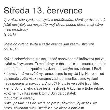
Středa 13. července
Ty z nich, kdo vyváznou, vyšlu k pronárodům, které zprávu o mně
ještě neslyšely ani nespatřily moji slávu; budou hlásat moji slávu
mezi pronárody.
Iz 66,19
Jděte do celého světa a kažte evangelium všemu stvoření.
Mk 16,15
Každá sebevědomá krajina, každé sebevědomé království má ve
světě své vyslance. Ti mají obvykle diplomatickou imunitu, která je
chrání před nebezpečím a vykonstruovaným obviněním. I Boží
království má ve světě vyslance. Jsme to my. Já i ty. Na rozdíl od
diplomatů světa však nemáme žádnou imunitu. Jsme vysláni
nebezpečenství navzdory. A proč? Protože ve světě jsou lidé,
kteří o Bohu a jeho slávě ještě neslyšeli. A kdo jim o Bohu řekne,
když ne my? Kéž nám k tomu Bůh dá dostatek
moudrosti a odvahy.
Bože, posíláš nás do světa ne proto, abychom jej ovládli, ale
proto, abychom světu svědčili o tvé lásce a blízkosti.