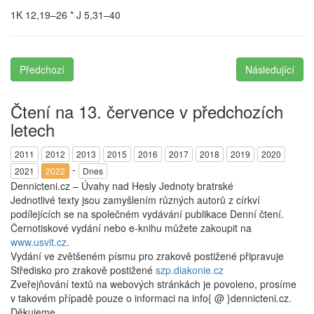
1K 12,19–26 * J 5,31–40
Předchozí
Následující
Čtení na 13. července v předchozích
letech
2011
2012
2013
2015
2016
2017
2018
2019
2020
-
2021
2022
Dnes
Dennicteni.cz – Úvahy nad Hesly Jednoty bratrské
Jednotlivé texty jsou zamyšlením různých autorů z církví
podílejících se na společném vydávání publikace Denní čtení.
Černotiskové vydání nebo e-knihu můžete zakoupit na
www.usvit.cz
.
Vydání ve zvětšeném písmu pro zrakově postižené připravuje
Středisko pro zrakově postižené
szp.diakonie.cz
Zveřejňování textů na webových stránkách je povoleno, prosíme
v takovém případě pouze o informaci na info{ @ }dennicteni.cz.
Děkujeme