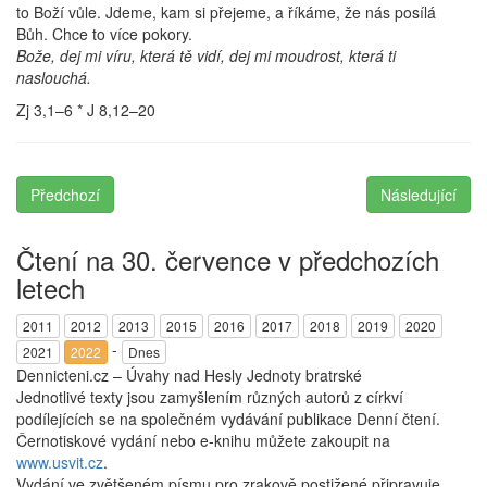
to Boží vůle. Jdeme, kam si přejeme, a říkáme, že nás posílá
Bůh. Chce to více pokory.
Bože, dej mi víru, která tě vidí, dej mi moudrost, která ti
naslouchá.
Zj 3,1–6 * J 8,12–20
Předchozí
Následující
Čtení na 30. července v předchozích
letech
2011
2012
2013
2015
2016
2017
2018
2019
2020
-
2021
2022
Dnes
Dennicteni.cz – Úvahy nad Hesly Jednoty bratrské
Jednotlivé texty jsou zamyšlením různých autorů z církví
podílejících se na společném vydávání publikace Denní čtení.
Černotiskové vydání nebo e-knihu můžete zakoupit na
www.usvit.cz
.
Vydání ve zvětšeném písmu pro zrakově postižené připravuje