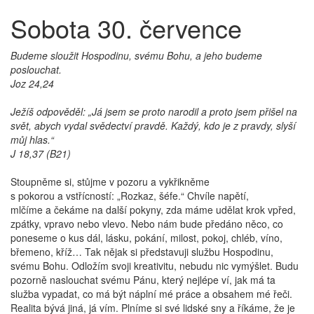
Sobota 30. července
Budeme sloužit Hospodinu, svému Bohu, a jeho budeme
poslouchat.
Joz 24,24
Ježíš odpověděl: „Já jsem se proto narodil a proto jsem přišel na
svět, abych vydal svědectví pravdě. Každý, kdo je z pravdy, slyší
můj hlas.“
J 18,37 (B21)
Stoupněme si, stůjme v pozoru a vykřikněme
s pokorou a vstřícností: „Rozkaz, šéfe.“ Chvíle napětí,
mlčíme a čekáme na další pokyny, zda máme udělat krok vpřed,
zpátky, vpravo nebo vlevo. Nebo nám bude předáno něco, co
poneseme o kus dál, lásku, pokání, milost, pokoj, chléb, víno,
břemeno, kříž… Tak nějak si představuji službu Hospodinu,
svému Bohu. Odložím svoji kreativitu, nebudu nic vymýšlet. Budu
pozorně naslouchat svému Pánu, který nejlépe ví, jak má ta
služba vypadat, co má být náplní mé práce a obsahem mé řeči.
Realita bývá jiná, já vím. Plníme si své lidské sny a říkáme, že je