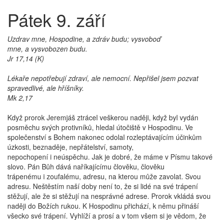
Pátek 9. září
Uzdrav mne, Hospodine, a zdráv budu; vysvoboď
mne, a vysvobozen budu.
Jr 17,14 (K)
Lékaře nepotřebují zdraví, ale nemocní. Nepřišel jsem pozvat
spravedlivé, ale hříšníky.
Mk 2,17
Když prorok Jeremjáš ztrácel veškerou naději, když byl vydán
posměchu svých protivníků, hledal útočiště v Hospodinu. Ve
společenství s Bohem nakonec odolal rozleptávajícím účinkům
úzkosti, beznaděje, nepřátelství, samoty,
nepochopení i neúspěchu. Jak je dobré, že máme v Písmu takové
slovo. Pán Bůh dává naříkajícímu člověku, člověku
trápenému i zoufalému, adresu, na kterou může zavolat. Svou
adresu. Neštěstím naší doby není to, že si lidé na své trápení
stěžují, ale že si stěžují na nesprávné adrese. Prorok vkládá svou
naději do Božích rukou. K Hospodinu přichází, k němu přináší
všecko své trápení. Vyhlíží a prosí a v tom všem si je vědom, že