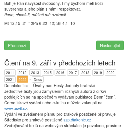
Bůh je Pán navýsost svobodný. I my bychom měli Boží
suverenitu a jeho plán s námi respektovat.
Pane, chceš-li, můžeš mě uzdravit.
Mt 12,15–21 * 2Pa 6,22–42; Sir 4,1–10
Předchozí
Následující
Čtení na 9. září v předchozích letech
2011
2012
2013
2015
2016
2017
2018
2019
2020
-
2021
2022
Dnes
Dennicteni.cz – Úvahy nad Hesly Jednoty bratrské
Jednotlivé texty jsou zamyšlením různých autorů z církví
podílejících se na společném vydávání publikace Denní čtení.
Černotiskové vydání nebo e-knihu můžete zakoupit na
www.usvit.cz
.
Vydání ve zvětšeném písmu pro zrakově postižené připravuje
Středisko pro zrakově postižené
szp.diakonie.cz
Zveřejňování textů na webových stránkách je povoleno, prosíme