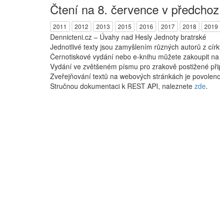
Čtení na 8. července v předchoz
2011
2012
2013
2015
2016
2017
2018
2019
Dennicteni.cz – Úvahy nad Hesly Jednoty bratrské
Jednotlivé texty jsou zamyšlením různých autorů z cír
Černotiskové vydání nebo e-knihu můžete zakoupit n
Vydání ve zvětšeném písmu pro zrakově postižené při
Zveřejňování textů na webových stránkách je povoleno
Stručnou dokumentaci k REST API, naleznete
zde
.