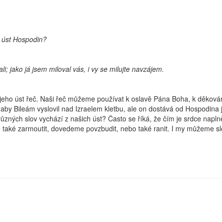
o úst Hospodin?
 jako já jsem miloval vás, i vy se milujte navzájem.
do jeho úst řeč. Naši řeč můžeme používat k oslavě Pána Boha, k děkován
aby Bileám vyslovil nad Izraelem kletbu, ale on dostává od Hospodina 
 různých slov vychází z našich úst? Často se říká, že čím je srdce napl
také zarmoutit, dovedeme povzbudit, nebo také ranit. I my můžeme slov