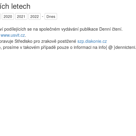
ích letech
-
2020
2021
2022
Dnes
kví podílejících se na společném vydávání publikace Denní čtení.
a
www.usvit.cz
.
pravuje Středisko pro zrakově postižené
szp.diakonie.cz
, prosíme v takovém případě pouze o informaci na info{ @ }dennicten