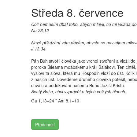
Středa 8. července
Což nemusím dbát toho, abych mluvil, co mi vkládá d
Nu 23,12
Nové přikázání vám dávám, abyste se navzájem milovali;
J 13,34
Pán Bůh stvořil člověka jako vrchol stvoření a vložil 
proroka Bileáma moábskému králi Balákovi. Ten chtěl, 
vysloví ta slova, která mu Hospodin vloží do úst. Kolik
z našich úst. Dovedeme druhého člověka potěšit, nebo 
chválu a poděkování našemu Bohu Ježíši Kristu.
Svatý Bože, chci vyprávět o tvých velkých činech.
Ga 1,13–24 * Am 8,1–10
Předchozí