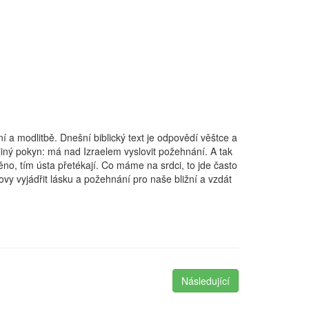
í a modlitbě. Dnešní biblický text je odpovědí věštce a
jiný pokyn: má nad Izraelem vyslovit požehnání. A tak
něno, tím ústa přetékají. Co máme na srdci, to jde často
y vyjádřit lásku a požehnání pro naše bližní a vzdát
Následující