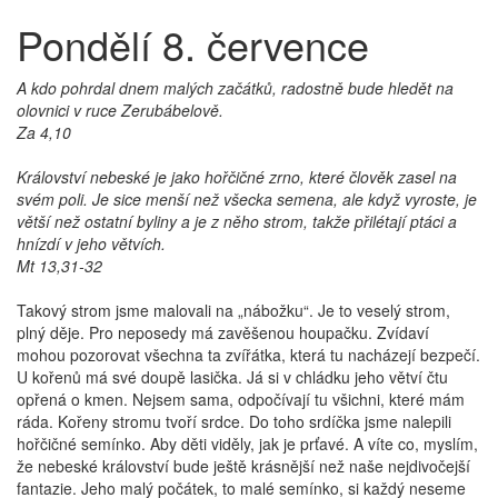
Pondělí 8. července
A kdo pohrdal dnem malých začátků, radostně bude hledět na
olovnici v ruce Zerubábelově.
Za 4,10
Království nebeské je jako hořčičné zrno, které člověk zasel na
svém poli. Je sice menší než všecka semena, ale když vyroste, je
větší než ostatní byliny a je z něho strom, takže přilétají ptáci a
hnízdí v jeho větvích.
Mt 13,31-32
Takový strom jsme malovali na „nábožku“. Je to veselý strom,
plný děje. Pro neposedy má zavěšenou houpačku. Zvídaví
mohou pozorovat všechna ta zvířátka, která tu nacházejí bezpečí.
U kořenů má své doupě lasička. Já si v chládku jeho větví čtu
opřená o kmen. Nejsem sama, odpočívají tu všichni, které mám
ráda. Kořeny stromu tvoří srdce. Do toho srdíčka jsme nalepili
hořčičné semínko. Aby děti viděly, jak je prťavé. A víte co, myslím,
že nebeské království bude ještě krásnější než naše nejdivočejší
fantazie. Jeho malý počátek, to malé semínko, si každý neseme