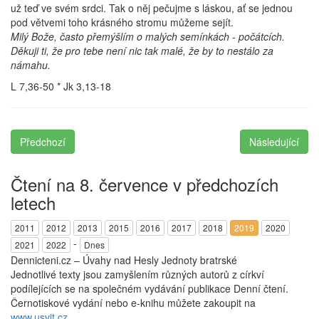
už teď ve svém srdci. Tak o něj pečujme s láskou, ať se jednou
pod větvemi toho krásného stromu můžeme sejít.
Milý Bože, často přemýšlím o malých semínkách - počátcích.
Děkuji ti, že pro tebe není nic tak malé, že by to nestálo za
námahu.
L 7,36-50 * Jk 3,13-18
Předchozí
Následující
Čtení na 8. července v předchozích
letech
2011
2012
2013
2015
2016
2017
2018
2019
2020
-
2021
2022
Dnes
Dennicteni.cz – Úvahy nad Hesly Jednoty bratrské
Jednotlivé texty jsou zamyšlením různých autorů z církví
podílejících se na společném vydávání publikace Denní čtení.
Černotiskové vydání nebo e-knihu můžete zakoupit na
www.usvit.cz
.