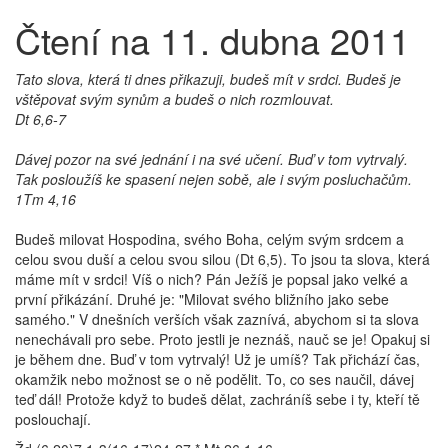
Čtení na 11. dubna 2011
Tato slova, která ti dnes přikazuji, budeš mít v srdci. Budeš je
vštěpovat svým synům a budeš o nich rozmlouvat.
Dt 6,6-7
Dávej pozor na své jednání i na své učení. Buď v tom vytrvalý.
Tak posloužíš ke spasení nejen sobě, ale i svým posluchačům.
1Tm 4,16
Budeš milovat Hospodina, svého Boha, celým svým srdcem a
celou svou duší a celou svou silou (Dt 6,5). To jsou ta slova, která
máme mít v srdci! Víš o nich? Pán Ježíš je popsal jako velké a
první přikázání. Druhé je: "Milovat svého bližního jako sebe
samého." V dnešních verších však zaznívá, abychom si ta slova
nenechávali pro sebe. Proto jestli je neznáš, nauč se je! Opakuj si
je během dne. Buď v tom vytrvalý! Už je umíš? Tak přichází čas,
okamžik nebo možnost se o ně podělit. To, co ses naučil, dávej
teď dál! Protože když to budeš dělat, zachráníš sebe i ty, kteří tě
poslouchají.