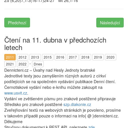
Žd (6,20)7,1-3(16-17)24-27 * Mt 26,1-16
Předchozí
Následující
Čtení na 11. dubna v předchozích
letech
2011
2012
2013
2015
2016
2017
2018
2019
2020
-
2021
2022
Dnes
Dennicteni.cz – Úvahy nad Hesly Jednoty bratrské
Jednotlivé texty jsou zamyšlením různých autorů z církví
podílejících se na společném vydávání publikace Denní čtení.
Černotiskové vydání nebo e-knihu můžete zakoupit na
www.usvit.cz
.
Vydání ve zvětšeném písmu pro zrakově postižené připravuje
Středisko pro zrakově postižené
szp.diakonie.cz
Zveřejňování textů na webových stránkách je povoleno, prosíme
v takovém případě pouze o informaci na info{ @ }dennicteni.cz.
Děkujeme
Stručnou dokumentaci k REST API, naleznete
zde
.