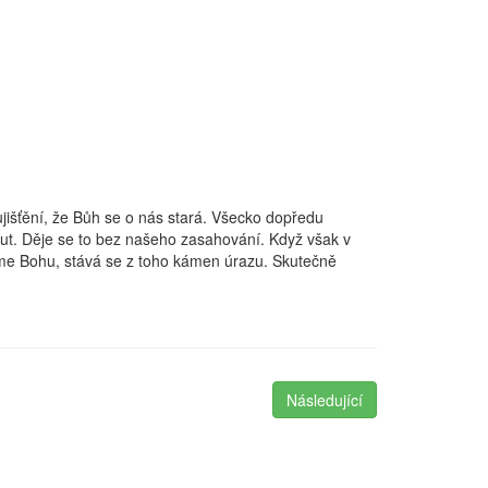
jišťění, že Bůh se o nás stará. Všecko dopředu
nout. Děje se to bez našeho zasahování. Když však v
tíme Bohu, stává se z toho kámen úrazu. Skutečně
Následující