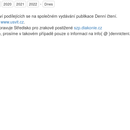
-
2020
2021
2022
Dnes
kví podílejících se na společném vydávání publikace Denní čtení.
a
www.usvit.cz
.
pravuje Středisko pro zrakově postižené
szp.diakonie.cz
, prosíme v takovém případě pouze o informaci na info{ @ }dennicten