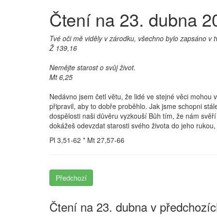
Čtení na 23. dubna 2
Tvé oči mě viděly v zárodku, všechno bylo zapsáno v tvé 
Ž 139,16
Nemějte starost o svůj život.
Mt 6,25
Nedávno jsem četl větu, že lidé ve stejné věci mohou 
připravil, aby to dobře proběhlo. Jak jsme schopni stá
dospělosti naši důvěru vyzkouší Bůh tím, že nám svěř
dokážeš odevzdat starosti svého života do jeho rukou, 
Pl 3,51-62 * Mt 27,57-66
Předchozí
Čtení na 23. dubna v předchozíc