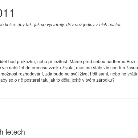
011
knize: dny tak, jak se vytvářely, dřív než jediný z nich nastal.
vidět buď překážku, nebo příležitost. Máme před sebou nádherné Boží u
le víc nahlížet do procesu vzniku života, musíme stále víc nad tím žas
í možnost rozhodování, zda budeme svůj život řídit sami, nebo ho vrá
aby se o ně postaral tak, jak to dělal ještě v tvém zárodku?
h letech