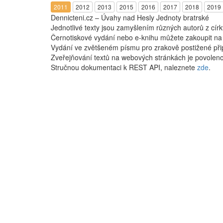
2011
2012
2013
2015
2016
2017
2018
2019
Dennicteni.cz – Úvahy nad Hesly Jednoty bratrské
Jednotlivé texty jsou zamyšlením různých autorů z cír
Černotiskové vydání nebo e-knihu můžete zakoupit n
Vydání ve zvětšeném písmu pro zrakově postižené při
Zveřejňování textů na webových stránkách je povoleno
Stručnou dokumentaci k REST API, naleznete
zde
.