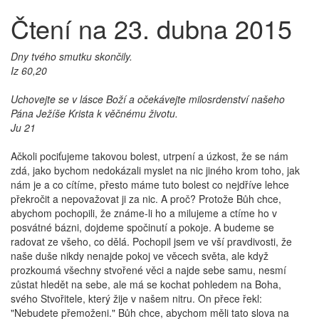
Čtení na 23. dubna 2015
Dny tvého smutku skončily.
Iz 60,20
Uchovejte se v lásce Boží a očekávejte milosrdenství našeho
Pána Ježíše Krista k věčnému životu.
Ju 21
Ačkoli pociťujeme takovou bolest, utrpení a úzkost, že se nám
zdá, jako bychom nedokázali myslet na nic jiného krom toho, jak
nám je a co cítíme, přesto máme tuto bolest co nejdříve lehce
překročit a nepovažovat ji za nic. A proč? Protože Bůh chce,
abychom pochopili, že známe-li ho a milujeme a ctíme ho v
posvátné bázni, dojdeme spočinutí a pokoje. A budeme se
radovat ze všeho, co dělá. Pochopil jsem ve vší pravdivosti, že
naše duše nikdy nenajde pokoj ve věcech světa, ale když
prozkoumá všechny stvořené věci a najde sebe samu, nesmí
zůstat hledět na sebe, ale má se kochat pohledem na Boha,
svého Stvořitele, který žije v našem nitru. On přece řekl:
"Nebudete přemoženi." Bůh chce, abychom měli tato slova na