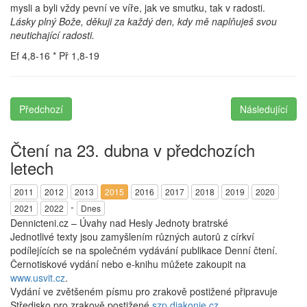
mysli a byli vždy pevní ve víře, jak ve smutku, tak v radosti.
Lásky plný Bože, děkuji za každý den, kdy mě naplňuješ svou
neutichající radosti.
Ef 4,8-16 * Př 1,8-19
Předchozí
Následující
Čtení na 23. dubna v předchozích
letech
2011
2012
2013
2015
2016
2017
2018
2019
2020
-
2021
2022
Dnes
Dennicteni.cz – Úvahy nad Hesly Jednoty bratrské
Jednotlivé texty jsou zamyšlením různých autorů z církví
podílejících se na společném vydávání publikace Denní čtení.
Černotiskové vydání nebo e-knihu můžete zakoupit na
www.usvit.cz
.
Vydání ve zvětšeném písmu pro zrakově postižené připravuje
Středisko pro zrakově postižené
szp.diakonie.cz