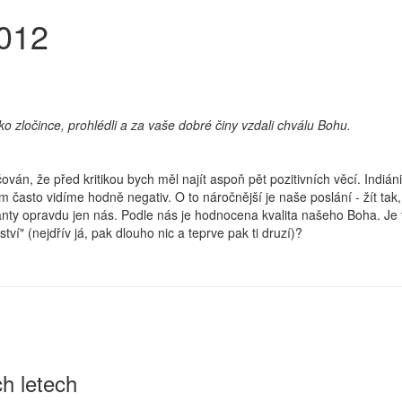
2012
ako zločince, prohlédli a za vaše dobré činy vzdali chválu Bohu.
án, že před kritikou bych měl najít aspoň pět pozitivních věcí. Indiá
m často vidíme hodně negativ. O to náročnější je naše poslání - žít tak
nty opravdu jen nás. Podle nás je hodnocena kvalita našeho Boha. Je 
ví" (nejdřív já, pak dlouho nic a teprve pak ti druzí)?
h letech