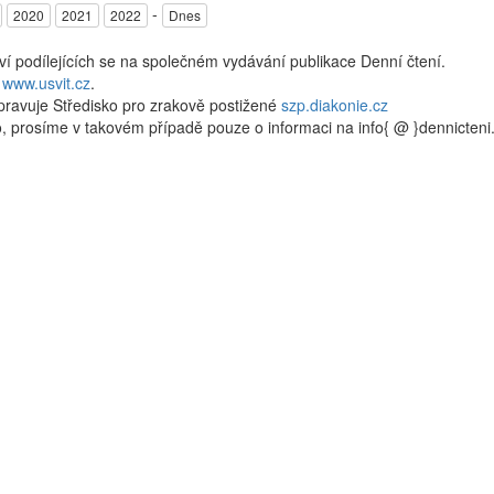
-
2020
2021
2022
Dnes
kví podílejících se na společném vydávání publikace Denní čtení.
a
www.usvit.cz
.
pravuje Středisko pro zrakově postižené
szp.diakonie.cz
, prosíme v takovém případě pouze o informaci na info{ @ }dennicten