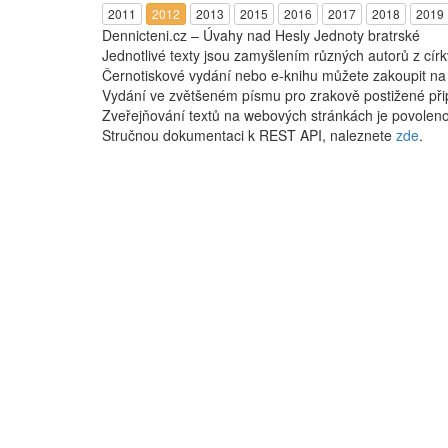
2011
2012
2013
2015
2016
2017
2018
2019
Dennicteni.cz – Úvahy nad Hesly Jednoty bratrské
Jednotlivé texty jsou zamyšlením různých autorů z cír
Černotiskové vydání nebo e-knihu můžete zakoupit n
Vydání ve zvětšeném písmu pro zrakově postižené při
Zveřejňování textů na webových stránkách je povoleno
Stručnou dokumentaci k REST API, naleznete
zde
.