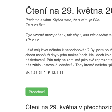
Čtení na 29. května 
Půjdeme s vámi. Slyšeli jsme, že s vámi je Bůh!
Za 8,23 B21
Žijte vzorně mezi pohany, tak aby ti, kdo vás osočují j
1Pt 2,12
Láká můj život někoho k napodobování? Byl jsem poučov
chodit aspoň tři dny v jeho mokasínech. Na lidech kole
následování. Pán tady na zemi má jako své reprezenta
nás zářilo kristovské jednání? - Tedy kromě našeho "jást
Sk 4,23-31 * 1K 12,1-11
Předchozí
Čtení na 29. května v předchozíc