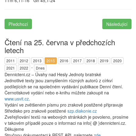
1Tm 6,11-16 * Gn 45,1-24
Předchozí
Následující
Čtení na 25. června v předchozích
letech
2011
2012
2013
2015
2016
2017
2018
2019
2020
-
2021
2022
Dnes
Dennicteni.cz – Úvahy nad Hesly Jednoty bratrské
Jednotlivé texty jsou zamyšlením různých autorů z církví
podílejících se na společném vydávání publikace Denní čtení.
Černotiskové vydání nebo e-knihu můžete zakoupit na
www.usvit.cz
.
Vydání ve zvětšeném písmu pro zrakově postižené připravuje
Středisko pro zrakově postižené
szp.diakonie.cz
Zveřejňování textů na webových stránkách je povoleno, prosíme
v takovém případě pouze o informaci na info{ @ }dennicteni.cz.
Děkujeme
Stručnou dokumentaci k REST API, naleznete
zde
.