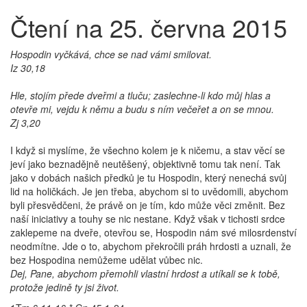
Čtení na 25. června 2015
Hospodin vyčkává, chce se nad vámi smilovat.
Iz 30,18
Hle, stojím přede dveřmi a tluču; zaslechne-li kdo můj hlas a
otevře mi, vejdu k němu a budu s ním večeřet a on se mnou.
Zj 3,20
I když si myslíme, že všechno kolem je k ničemu, a stav věcí se
jeví jako beznadějně neutěšený, objektivně tomu tak není. Tak
jako v dobách našich předků je tu Hospodin, který nenechá svůj
lid na holičkách. Je jen třeba, abychom si to uvědomili, abychom
byli přesvědčeni, že právě on je tím, kdo může věci změnit. Bez
naší iniciativy a touhy se nic nestane. Když však v tichosti srdce
zaklepeme na dveře, otevřou se, Hospodin nám své milosrdenství
neodmítne. Jde o to, abychom překročili práh hrdosti a uznali, že
bez Hospodina nemůžeme udělat vůbec nic.
Dej, Pane, abychom přemohli vlastní hrdost a utíkali se k tobě,
protože jedině ty jsi život.