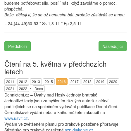
budeme potřebovat sílu, posílí nás, když zavoláme o pomoc,
přispěchá.
Bože, děkuji ti, že se už nemusím bát, protože zůstáváš se mnou.
L 24,(44-49)50-53 * Sk 1,3-11 * Fp 2,5-11
Předchozí
Následující
Čtení na 5. května v předchozích
letech
2011
2012
2013
2015
2016
2017
2018
2019
2020
-
2021
2022
Dnes
Dennicteni.cz – Úvahy nad Hesly Jednoty bratrské
Jednotlivé texty jsou zamyšlením různých autorů z církví
podílejících se na společném vydávání publikace Denní čtení.
Černotiskové vydání nebo e-knihu můžete zakoupit na
www.usvit.cz
.
Vydání ve zvětšeném písmu pro zrakově postižené připravuje
Středisko pro zrakově postižené
szp.diakonie.cz