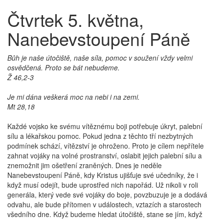
Čtvrtek 5. května,
Nanebevstoupení Páně
Bůh je naše útočiště, naše síla, pomoc v soužení vždy velmi
osvědčená. Proto se bát nebudeme.
Ž 46,2-3
Je mi dána veškerá moc na nebi i na zemi.
Mt 28,18
Každé vojsko ke svému vítěznému boji potřebuje úkryt, palební
sílu a lékařskou pomoc. Pokud jedna z těchto tří nezbytných
podmínek schází, vítězství je ohroženo. Proto je cílem nepřítele
zahnat vojáky na volné prostranství, oslabit jejich palební sílu a
znemožnit jim ošetření zraněných. Dnes je neděle
Nanebevstoupení Páně, kdy Kristus ujišťuje své učedníky, že i
když musí odejít, bude uprostřed nich napořád. Už nikoli v roli
generála, který vede své vojáky do boje, povzbuzuje je a dodává
odvahu, ale bude přítomen v událostech, vztazích a starostech
všedního dne. Když budeme hledat útočiště, stane se jím, když