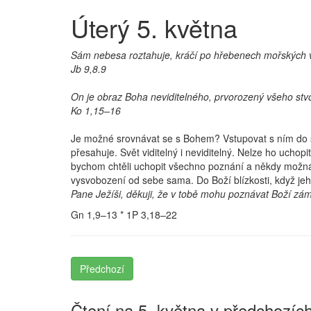
Úterý 5. května
Sám nebesa roztahuje, kráčí po hřebenech mořských vln
Jb 9,8.9
On je obraz Boha neviditelného, prvorozený všeho stvoř
Ko 1,15–16
Je možné srovnávat se s Bohem? Vstupovat s ním do sp
přesahuje. Svět viditelný i neviditelný. Nelze ho uch
bychom chtěli uchopit všechno poznání a někdy možn
vysvobození od sebe sama. Do Boží blízkosti, když je
Pane Ježíši, děkuji, že v tobě mohu poznávat Boží záměr
Gn 1,9–13 * 1P 3,18–22
Předchozí
Čtení na 5. května v předchozích