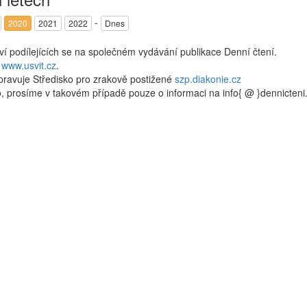
-
2020
2021
2022
Dnes
kví podílejících se na společném vydávání publikace Denní čtení.
a
www.usvit.cz
.
pravuje Středisko pro zrakově postižené
szp.diakonie.cz
, prosíme v takovém případě pouze o informaci na info{ @ }dennicten