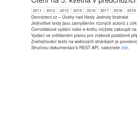
2011
2012
2013
2015
2016
2017
2018
2019
Dennicteni.cz – Úvahy nad Hesly Jednoty bratrské
Jednotlivé texty jsou zamyšlením různých autorů z cír
Černotiskové vydání nebo e-knihu můžete zakoupit n
Vydání ve zvětšeném písmu pro zrakově postižené při
Zveřejňování textů na webových stránkách je povoleno
Stručnou dokumentaci k REST API, naleznete
zde
.