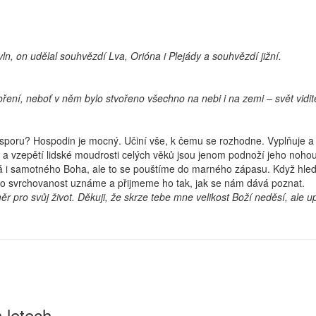
, on udělal souhvězdí Lva, Orióna i Plejády a souhvězdí jižní.
ení, neboť v něm bylo stvořeno všechno na nebi i na zemi – svět viditel
oru? Hospodin je mocný. Učiní vše, k čemu se rozhodne. Vyplňuje a ov
opit a vzepětí lidské moudrosti celých věků jsou jenom podnoží jeho no
á i samotného Boha, ale to se pouštíme do marného zápasu. Když hle
ho svrchovanost uznáme a přijmeme ho tak, jak se nám dává poznat.
 pro svůj život. Děkuji, že skrze tebe mne velikost Boží neděsí, ale upo
 letech