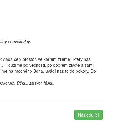
ný i neviditelný.
ládá celý prostor, ve kterém žijeme i který nás
hou… Toužíme po věčnosti, po dobrém životě a sami
díme na mocného Boha, uvádí nás to do pokory. Do
kojuje. Děkuji za tvoji lásku.
Následující