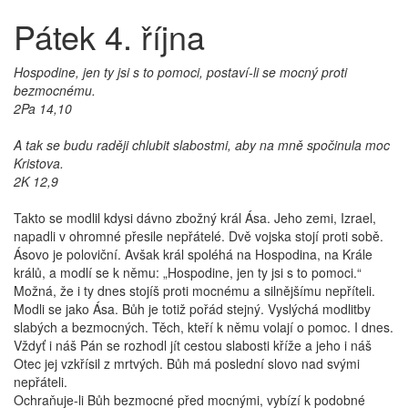
Pátek 4. října
Hospodine, jen ty jsi s to pomoci, postaví-li se mocný proti
bezmocnému.
2Pa 14,10
A tak se budu raději chlubit slabostmi, aby na mně spočinula moc
Kristova.
2K 12,9
Takto se modlil kdysi dávno zbožný král Ása. Jeho zemi, Izrael,
napadli v ohromné přesile nepřátelé. Dvě vojska stojí proti sobě.
Ásovo je poloviční. Avšak král spoléhá na Hospodina, na Krále
králů, a modlí se k němu: „Hospodine, jen ty jsi s to pomoci.“
Možná, že i ty dnes stojíš proti mocnému a silnějšímu nepříteli.
Modli se jako Ása. Bůh je totiž pořád stejný. Vyslýchá modlitby
slabých a bezmocných. Těch, kteří k němu volají o pomoc. I dnes.
Vždyť i náš Pán se rozhodl jít cestou slabosti kříže a jeho i náš
Otec jej vzkřísil z mrtvých. Bůh má poslední slovo nad svými
nepřáteli.
Ochraňuje-li Bůh bezmocné před mocnými, vybízí k podobné