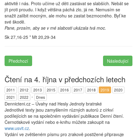
aktivitě i nás. Proto učíme už děti zastávat se slabších. Nebát se
jít proti proudu. I když většina páchá zlo, já ne. Nemusím se
snažit zalíbit mocným, ale mohu se zastat bezmocného. Byť ke
své škodě.
Pane, prosím, aby se v mé slabosti ukázala tvá moc.
Sk 27,16-25 * Mt 20,29-34
Předchozí
Následující
Čtení na 4. října v předchozích letech
2011
2012
2013
2015
2016
2017
2018
2019
2020
-
2021
2022
Dnes
Dennicteni.cz – Úvahy nad Hesly Jednoty bratrské
Jednotlivé texty jsou zamyšlením různých autorů z církví
podílejících se na společném vydávání publikace Denní čtení.
Černotiskové vydání nebo e-knihu můžete zakoupit na
www.usvit.cz
.
Vydání ve zvětšeném písmu pro zrakově postižené připravuje