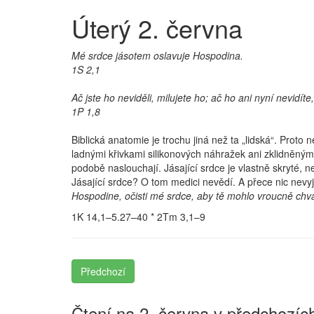
Úterý 2. června
Mé srdce jásotem oslavuje Hospodina.
1S 2,1
Ač jste ho neviděli, milujete ho; ač ho ani nyní nevidí
1P 1,8
Biblická anatomie je trochu jiná než ta „lidská“. Pr
ladnými křivkami silikonových náhražek ani zklidněným 
podobě naslouchají. Jásající srdce je vlastně skryté, 
Jásající srdce? O tom medici nevědí. A přece nic nevy
Hospodine, očisti mé srdce, aby tě mohlo vroucně chvál
1K 14,1–5.27–40 * 2Tm 3,1–9
Předchozí
Čtení na 2. června v předchozích