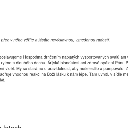
te, přec v něho věříte a jásáte nevýslovnou, vznešenou radostí.
oto neoslavujeme Hospodina drnčením napjatých vysportovaných svalů a
rytmem dlouhého dechu. Árijská blonďatost ani zdravé opálení Pánu Bohu
není vidět. My se staráme o pravidelnost, aby nešelestilo a pumpovalo. Z
jadřuje vhodnou reakci na Boží lásku k nám lépe. Tam uvnitř, v sídle m
it.
 letech