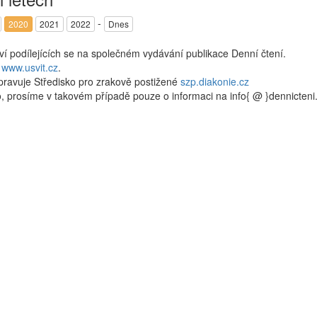
-
2020
2021
2022
Dnes
kví podílejících se na společném vydávání publikace Denní čtení.
a
www.usvit.cz
.
pravuje Středisko pro zrakově postižené
szp.diakonie.cz
, prosíme v takovém případě pouze o informaci na info{ @ }dennicten