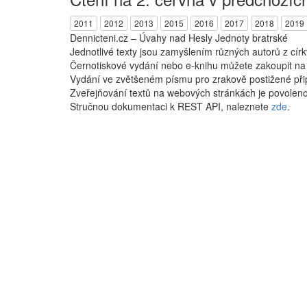
2011
2012
2013
2015
2016
2017
2018
2019
Dennicteni.cz – Úvahy nad Hesly Jednoty bratrské
Jednotlivé texty jsou zamyšlením různých autorů z cír
Černotiskové vydání nebo e-knihu můžete zakoupit n
Vydání ve zvětšeném písmu pro zrakově postižené při
Zveřejňování textů na webových stránkách je povoleno
Stručnou dokumentaci k REST API, naleznete
zde
.