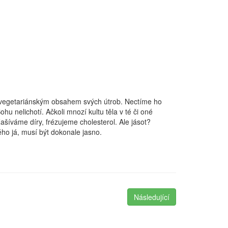
ni vegetariánským obsahem svých útrob. Nectíme ho
 nelichotí. Ačkoli mnozí kultu těla v té či oné
ašíváme díry, frézujeme cholesterol. Ale jásot?
ého já, musí být dokonale jasno.
Následující