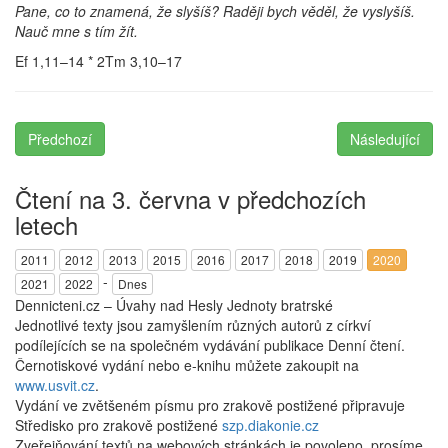
Pane, co to znamená, že slyšíš? Raději bych věděl, že vyslyšíš.
Nauč mne s tím žít.
Ef 1,11–14 * 2Tm 3,10–17
Předchozí
Následující
Čtení na 3. června v předchozích
letech
2011
2012
2013
2015
2016
2017
2018
2019
2020
-
2021
2022
Dnes
Dennicteni.cz – Úvahy nad Hesly Jednoty bratrské
Jednotlivé texty jsou zamyšlením různých autorů z církví
podílejících se na společném vydávání publikace Denní čtení.
Černotiskové vydání nebo e-knihu můžete zakoupit na
www.usvit.cz
.
Vydání ve zvětšeném písmu pro zrakově postižené připravuje
Středisko pro zrakově postižené
szp.diakonie.cz
Zveřejňování textů na webových stránkách je povoleno, prosíme