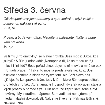
Středa 3. června
Oči Hospodinovy jsou obráceny k spravedlivým, když volají o
pomoc, on nakloní své ucho.
Ž 34,16
Proste, a bude vám dáno; hledejte, a naleznete; tlučte, a bude
vám otevřeno.
Mt 7,7
Ve filmu „Prolomit vlny“ se hlavní hrdinka Bess modlí: „Otče, kde
jsi byl?“ A Bůh jí odpovídá: „Nenapadlo tě, že se mnou chtějí
mluvit i jiní lidé? Bess pořád chce, abych s ní mluvil, a mně se pak
hromadí práce…“ Tak si to možná představujeme, když Boží
blízkost necítíme a hledáme vysvětlení. Ale Boží slovo nás
ujišťuje, že ke spravedlivým, tedy k těm, které Bůh ospravedlňuje
pro jejich víru jako Abrahama, je Hospodinův zrak obrácen stále a
jejich prosby o pomoc slyší. Bůh nemůže zapřít sám sebe a být
nevěrný. My bloudíme, tápeme. Spravedlnost nenajdeme při
hledání vlastní dokonalosti. Najdeme ji ve víře. Pak nás Bůh slyší.
Naklání ucho.