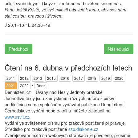
učinit svobodnými, i když si zoufáme nad světem kolem nás.
Pane Ježíši Kriste, ze své milosti nás veď k tomu, aby ses nám
stal cestou, pravdou i životem.
J 20,1–10 * L 24,36–49
Předchozí
Následující
Čtení na 6. dubna v předchozích letech
2011
2012
2013
2015
2016
2017
2018
2019
2020
-
2021
2022
Dnes
Dennicteni.cz – Úvahy nad Hesly Jednoty bratrské
Jednotlivé texty jsou zamyšlením různých autorů z církví
podílejících se na společném vydávání publikace Denní čtení.
Černotiskové vydání nebo e-knihu můžete zakoupit na
www.usvit.cz
.
Vydání ve zvětšeném písmu pro zrakově postižené připravuje
Středisko pro zrakově postižené
szp.diakonie.cz
Zveřejňování textů na webových stránkách je povoleno, prosíme