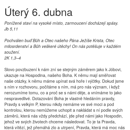
Úterý 6. dubna
Ponížené staví na vysoké místo, zarmoucení docházejí spásy.
Jb 5,11
Pochválen buď Bůh a Otec našeho Pána Ježíše Krista, Otec
milosrdenství a Bůh veškeré útěchy! On nás potěšuje v každém
soužení.
2K 1,3–4
Slovo povzbuzení k nám zní se stejným záměrem jako k Jóbovi,
ukazuje na Hospodina, našeho Boha. K němu mají směřovat
naše otázky, k němu máme upínat svá hoře i výčitky. Dokud jsme
s ním v rozhovoru, počítáme s ním, má pro nás význam, i když
nerozumíme tomu, co a proč se s námi děje, a vnímáme to jako
nespravedlivé. Dotazování Boha je vlastně hledáním pravdy,
Pravdy s velkým P, kterou nikdy nemáme ve své moci a pod
kontrolou, kterou nemůžeme uchopit a nakládat s ní podle svých
záměrů, která nás vždy předchází, jde před námi jako Hospodin,
jehož ve svých životech chceme následovat. To je ta Pravda,
která vítězí, jež přemáhá zlo a utrpení, Pravda, která má moc nás