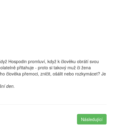
Když Hospodin promluví, když k člověku obrátí svou
latelně přitahuje - proto si takový muž či žena
o člověka přemoci, zničit, ošálit nebo rozkymácet? Je
šní den.
Následující