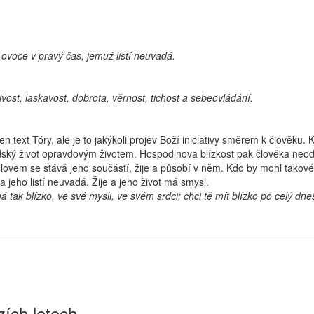
 ovoce v pravý čas, jemuž listí neuvadá.
vost, laskavost, dobrota, věrnost, tichost a sebeovládání.
ext Tóry, ale je to jakýkoli projev Boží iniciativy směrem k člověku. 
idský život opravdovým životem. Hospodinova blízkost pak člověka neodo
ovem se stává jeho součástí, žije a působí v něm. Kdo by mohl takovéh
 jeho listí neuvadá. Žije a jeho život má smysl.
tak blízko, ve své mysli, ve svém srdci; chci tě mít blízko po celý dne
zích letech