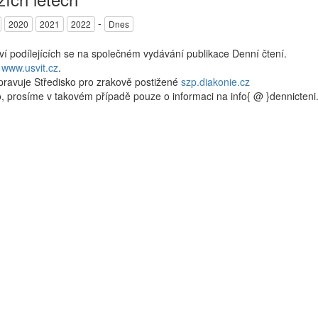
-
2020
2021
2022
Dnes
kví podílejících se na společném vydávání publikace Denní čtení.
a
www.usvit.cz
.
pravuje Středisko pro zrakově postižené
szp.diakonie.cz
, prosíme v takovém případě pouze o informaci na info{ @ }dennicten