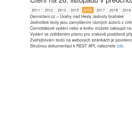
2011
2012
2013
2015
2016
2017
2018
2019
Dennicteni.cz – Úvahy nad Hesly Jednoty bratrské
Jednotlivé texty jsou zamyšlením různých autorů z cír
Černotiskové vydání nebo e-knihu můžete zakoupit n
Vydání ve zvětšeném písmu pro zrakově postižené při
Zveřejňování textů na webových stránkách je povoleno
Stručnou dokumentaci k REST API, naleznete
zde
.