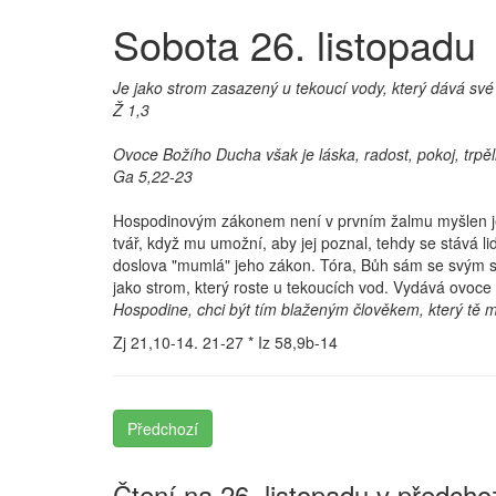
Sobota 26. listopadu
Je jako strom zasazený u tekoucí vody, který dává své
Ž 1,3
Ovoce Božího Ducha však je láska, radost, pokoj, trpěli
Ga 5,22-23
Hospodinovým zákonem není v prvním žalmu myšlen jen t
tvář, když mu umožní, aby jej poznal, tehdy se stává l
doslova "mumlá" jeho zákon. Tóra, Bůh sám se svým sl
jako strom, který roste u tekoucích vod. Vydává ovoce a
Hospodine, chci být tím blaženým člověkem, který tě má 
Zj 21,10-14. 21-27 * Iz 58,9b-14
Předchozí
Čtení na 26. listopadu v předcho