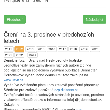
1Pt 1,(8.9)10-13 * Iz 60,1-14
Předchozí
Následující
Čtení na 3. prosince v předchozích
letech
2011
2012
2013
2015
2016
2017
2018
2019
2020
-
2021
2022
Dnes
Dennicteni.cz – Úvahy nad Hesly Jednoty bratrské
Jednotlivé texty jsou zamyšlením různých autorů z církví
podílejících se na společném vydávání publikace Denní čtení.
Černotiskové vydání nebo e-knihu můžete zakoupit na
www.usvit.cz
.
Vydání ve zvětšeném písmu pro zrakově postižené připravuje
Středisko pro zrakově postižené
szp.diakonie.cz
Zveřejňování textů na webových stránkách je povoleno, prosíme
v takovém případě pouze o informaci na info{ @ }dennicteni.cz.
Děkujeme
Stručnou dokumentaci k REST API, naleznete
zde
.