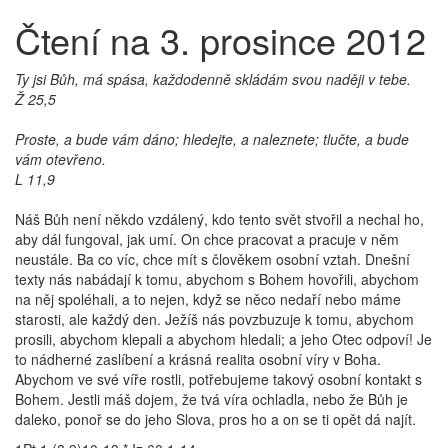
Čtení na 3. prosince 2012
Ty jsi Bůh, má spása, každodenně skládám svou naději v tebe.
Ž 25,5
Proste, a bude vám dáno; hledejte, a naleznete; tlučte, a bude
vám otevřeno.
L 11,9
Náš Bůh není někdo vzdálený, kdo tento svět stvořil a nechal ho,
aby dál fungoval, jak umí. On chce pracovat a pracuje v něm
neustále. Ba co víc, chce mít s člověkem osobní vztah. Dnešní
texty nás nabádají k tomu, abychom s Bohem hovořili, abychom
na něj spoléhali, a to nejen, když se něco nedaří nebo máme
starosti, ale každý den. Ježíš nás povzbuzuje k tomu, abychom
prosili, abychom klepali a abychom hledali; a jeho Otec odpoví! Je
to nádherné zaslíbení a krásná realita osobní víry v Boha.
Abychom ve své víře rostli, potřebujeme takový osobní kontakt s
Bohem. Jestli máš dojem, že tvá víra ochladla, nebo že Bůh je
daleko, ponoř se do jeho Slova, pros ho a on se ti opět dá najít.