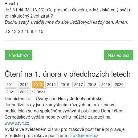
Busch).
Ježíš řekl (Mt 16,26): Co prospěje člověku, když získá celý svět a
ten skutečný život ztratí?
Duchu svatý, uváděj mne do slov Ježíšových každý den. Amen.
J 2,13-22 * L 8,4-15
Předchozí
Následující
Čtení na 1. února v předchozích letech
2011
2012
2013
2015
2016
2017
2018
2019
2020
-
2021
2022
Dnes
Dennicteni.cz – Úvahy nad Hesly Jednoty bratrské
Jednotlivé texty jsou zamyšlením různých autorů z církví
podílejících se na společném vydávání publikace Denní čtení.
Černotiskové vydání nebo e-knihu můžete zakoupit na
www.usvit.cz
.
Vydání ve zvětšeném písmu pro zrakově postižené připravuje
Středisko pro zrakově postižené
szp.diakonie.cz