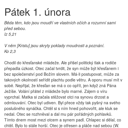
Pátek 1. února
Běda těm, kdo jsou moudří ve vlastních očích a rozumní sami
před sebou.
Iz 5,21
V něm [Kristu] jsou skryty poklady moudrosti a poznání.
Ko 2,3
Chodil do křesťanské mládeže. Ale přišel politický tlak a rodiče
přepadla úzkost. Otec začal tvrdit, že syn může být křesťanem i
bez společenství pod Božím slovem. Má-li postupovat, může za
takových okolností seřídit plachtu podle větru. A oporu musí mít v
sobě. Nepřijal, že křesťan se má o co opřít, jen když zná Pána
Ježíše. Volání přátel z mládeže bylo marné. Zájem o víru
vyprchal. Matka si začala stěžovat otci na synovu drzost a
odmlouvání. Otec byl udiven. Byl přece vždy tak pyšný na svého
poslušného synáčka. Chtěl si s ním hned pohovořit, ale kluk se
nedal. Otec se rozhněval a dal mu pár pořádných pohlavků.
Tímto dnem most mezi otcem a synem padl. Chlapec si dělal, co
chtěl. Bylo to stále horší. Otec je otřesen a pláče nad sebou (W.