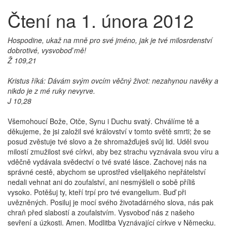
Čtení na 1. února 2012
Hospodine, ukaž na mně pro své jméno, jak je tvé milosrdenství
dobrotivé, vysvoboď mě!
Ž 109,21
Kristus říká: Dávám svým ovcím věčný život: nezahynou navěky a
nikdo je z mé ruky nevyrve.
J 10,28
Všemohoucí Bože, Otče, Synu i Duchu svatý. Chválíme tě a
děkujeme, že jsi založil své království v tomto světě smrti; že se
posud zvěstuje tvé slovo a že shromažďuješ svůj lid. Uděl svou
milostí zmužilost své církvi, aby bez strachu vyznávala svou víru a
vděčně vydávala svědectví o tvé svaté lásce. Zachovej nás na
správné cestě, abychom se uprostřed všelijakého nepřátelství
nedali vehnat ani do zoufalství, ani nesmýšleli o sobě příliš
vysoko. Potěšuj ty, kteří trpí pro tvé evangelium. Buď při
uvězněných. Posiluj je mocí svého životadárného slova, nás pak
chraň před slabostí a zoufalstvím. Vysvoboď nás z našeho
sevření a úzkosti. Amen. Modlitba Vyznávající církve v Německu.