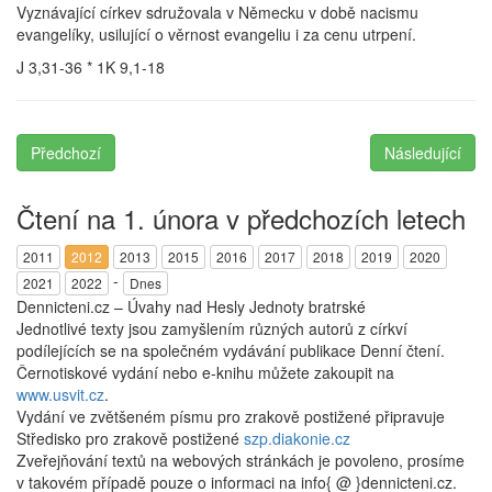
Vyznávající církev sdružovala v Německu v době nacismu
evangelíky, usilující o věrnost evangeliu i za cenu utrpení.
J 3,31-36 * 1K 9,1-18
Předchozí
Následující
Čtení na 1. února v předchozích letech
2011
2012
2013
2015
2016
2017
2018
2019
2020
-
2021
2022
Dnes
Dennicteni.cz – Úvahy nad Hesly Jednoty bratrské
Jednotlivé texty jsou zamyšlením různých autorů z církví
podílejících se na společném vydávání publikace Denní čtení.
Černotiskové vydání nebo e-knihu můžete zakoupit na
www.usvit.cz
.
Vydání ve zvětšeném písmu pro zrakově postižené připravuje
Středisko pro zrakově postižené
szp.diakonie.cz
Zveřejňování textů na webových stránkách je povoleno, prosíme
v takovém případě pouze o informaci na info{ @ }dennicteni.cz.