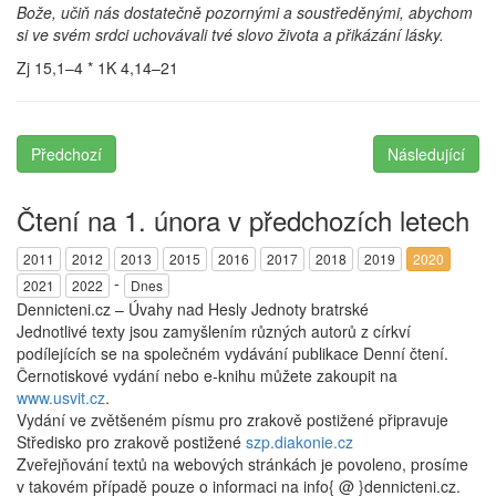
Bože, učiň nás dostatečně pozornými a soustředěnými, abychom
si ve svém srdci uchovávali tvé slovo života a přikázání lásky.
Zj 15,1–4 * 1K 4,14–21
Předchozí
Následující
Čtení na 1. února v předchozích letech
2011
2012
2013
2015
2016
2017
2018
2019
2020
-
2021
2022
Dnes
Dennicteni.cz – Úvahy nad Hesly Jednoty bratrské
Jednotlivé texty jsou zamyšlením různých autorů z církví
podílejících se na společném vydávání publikace Denní čtení.
Černotiskové vydání nebo e-knihu můžete zakoupit na
www.usvit.cz
.
Vydání ve zvětšeném písmu pro zrakově postižené připravuje
Středisko pro zrakově postižené
szp.diakonie.cz
Zveřejňování textů na webových stránkách je povoleno, prosíme
v takovém případě pouze o informaci na info{ @ }dennicteni.cz.