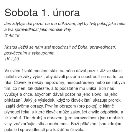
Sobota 1. února
Jen kdybys dal pozor na má přikázání, byl by tvůj pokoj jako řeka
a tvá spravedlnost jako mořské vlny.
Iz 48,18
Kristus Ježíš se nám stal moudrostí od Boha, spravedlností,
posvěcením a vykoupením.
1K 1,30
Ve svém životě musíme stále na něco dávat pozor. Již ve škole
učitel své žáky vybízí, aby dávali pozor a soustředili se na to, co
říká. Člověk je někdy nepozorný, nesoustředěný nebo se zabývá
tím, co není tak důležité, a to podstatné mu uniká. Bůh nás
vyučuje a chce, abychom dávali pozor na jeho slovo, na jeho
přikázání. Jaký je výsledek, když to člověk činí, ukazuje prorok
Izajáš dvěma obrazy. Prvním obrazem (pro pokoj) je klidně
plynoucí řeka, u které člověk může zakoušet chvíle odpočinku a
zklidnění. Tím druhým obrazem (pro spravedlnost) jsou mořské
vlny, znázorňující sílu a mohutnost. Boží přikázání jsou zdrojem
pokoje i spravedlnosti pro každého člověka.