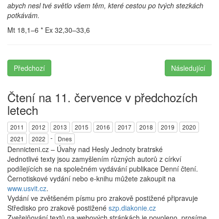
abych nesl tvé světlo všem těm, které cestou po tvých stezkách
potkávám.
Mt 18,1–6 * Ex 32,30–33,6
Předchozí
Následující
Čtení na 11. července v předchozích
letech
2011
2012
2013
2015
2016
2017
2018
2019
2020
-
2021
2022
Dnes
Dennicteni.cz – Úvahy nad Hesly Jednoty bratrské
Jednotlivé texty jsou zamyšlením různých autorů z církví
podílejících se na společném vydávání publikace Denní čtení.
Černotiskové vydání nebo e-knihu můžete zakoupit na
www.usvit.cz
.
Vydání ve zvětšeném písmu pro zrakově postižené připravuje
Středisko pro zrakově postižené
szp.diakonie.cz
Zveřejňování textů na webových stránkách je povoleno, prosíme