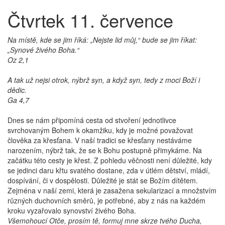
Čtvrtek 11. července
Na místě, kde se jim říká: „Nejste lid můj,“ bude se jim říkat:
„Synové živého Boha.“
Oz 2,1
A tak už nejsi otrok, nýbrž syn, a když syn, tedy z moci Boží i
dědic.
Ga 4,7
Dnes se nám připomíná cesta od stvoření jednotlivce
svrchovaným Bohem k okamžiku, kdy je možné považovat
člověka za křesťana. V naší tradici se křesťany nestáváme
narozením, nýbrž tak, že se k Bohu postupně přimykáme. Na
začátku této cesty je křest. Z pohledu věčnosti není důležité, kdy
se jedinci daru křtu svatého dostane, zda v útlém dětství, mládí,
dospívání, či v dospělosti. Důležité je stát se Božím dítětem.
Zejména v naší zemi, která je zasažena sekularizací a množstvím
různých duchovních směrů, je potřebné, aby z nás na každém
kroku vyzařovalo synovství živého Boha.
Všemohoucí Otče, prosím tě, formuj mne skrze tvého Ducha,