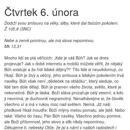
Čtvrtek 6. února
Dodrží svou smlouvu na věky, sliby, které dal tisícům pokolení.
Ž 105,8 (SNC)
Nebe a země pominou, ale má slova nepominou.
Mk 13,31
Mnoho lidí se ptá věřících: „Kde je váš Bůh? Jak se dnes
projevuje? Jak v době internetu a mobilů můžete věřit, že nějaký
Bůh existuje a že řídí lidské dějiny?!“ Tito lidé si neuvědomují, co
říkají. Bůh je živý a věčný, jeho smlouva s lidským pokolením trvá
navěky. Bůh však není „dědeček na obláčku“, který sleduje, co
lidé tam dole dělají. Bůh je pramen všeho života, světlo, které je
nekonečné. Bůh je láska. Boží sláva prozařuje celý vesmír, a kdo
ji nevnímá, je duchovně negramotný. Nenalhávejme si, že člověk
všechno ví a má v rukou moc nad světem. Nemá. Již naši
předkové říkali moudře: Boží mlýny melou pomalu, ale jistě. Nebo
také: Všeho do času, Pán Bůh navěky. Všechno jednou pomine,
ale Boží přítomnost, jeho slovo a slib nikdy nepominou.
Děkujeme ti, nebeský Otče, že jsi s námi v našich radostech i