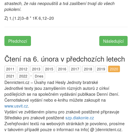
strastech, že nás neopouštíš a tvá zaslíbení trvají do všech
pokolení.
Zj 1,(1.2)3–8 * 1K 6,12–20
Předchozí
Následující
Čtení na 6. února v předchozích letech
2011
2012
2013
2015
2016
2017
2018
2019
2020
-
2021
2022
Dnes
Dennicteni.cz – Úvahy nad Hesly Jednoty bratrské
Jednotlivé texty jsou zamyšlením různých autorů z církví
podílejících se na společném vydávání publikace Denní čtení.
Černotiskové vydání nebo e-knihu můžete zakoupit na
www.usvit.cz
.
Vydání ve zvětšeném písmu pro zrakově postižené připravuje
Středisko pro zrakově postižené
szp.diakonie.cz
Zveřejňování textů na webových stránkách je povoleno, prosíme
v takovém případě pouze o informaci na info{ @ }dennicteni.cz.