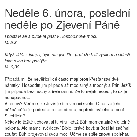
Neděle 6. února, poslední
neděle po Zjevení Páně
I postaví se a bude je pást v Hospodinově moci.
Mi 5,3
Když viděl zástupy, bylo mu jich líto, protože byli vysílení a skleslí
jako ovce bez pastýře.
Mt 9,36
Připadá mi, že nevěřící lidé často mají proti křesťanství dvě
námitky: Hospodin jim připadá až moc silný a mocný; a Pán Ježíš
jim připadá bezmocný a irelevantní. Že to nějak nesedí, to už je
nenapadne...
A co my? Věříme, že Ježíš jedná v moci svého Otce, že jeho
něžná péče je podepřena nesmírnou, nepředstavitelnou mocí
Stvořitele?
Někdy je těžké uchovat si tu víru, když Bůh momentálně viditelně
nekoná. Ale máme svědectví Bible: právě když si Boží lid začínal
zoufat, Bůh projevoval svou moc. Učme se stále znovu spoléhat,