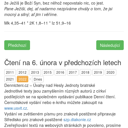
že Ježíš je Boží Syn, bez něhož nepovstalo nic, co jest.
Pane Ježíši, dej, ať nadarmo nezpíváme chvály o tom, že jsi
mocný a silný; ať jim i věříme.
Mk 4,35–41 * 2K 1,8–11 * Iz 51,9–16
Předchozí
Následující
Čtení na 6. února v předchozích letech
2011
2012
2013
2015
2016
2017
2018
2019
2020
-
2021
2022
Dnes
Dennicteni.cz – Úvahy nad Hesly Jednoty bratrské
Jednotlivé texty jsou zamyšlením různých autorů z církví
podílejících se na společném vydávání publikace Denní čtení.
Černotiskové vydání nebo e-knihu můžete zakoupit na
www.usvit.cz
.
Vydání ve zvětšeném písmu pro zrakově postižené připravuje
Středisko pro zrakově postižené
szp.diakonie.cz
Zveřejňování textů na webových stránkách je povoleno, prosíme