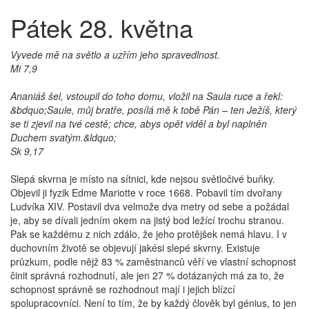
Pátek 28. května
Vyvede mě na světlo a uzřím jeho spravedlnost.
Mi 7,9
Ananiáš šel, vstoupil do toho domu, vložil na Saula ruce a řekl:
&bdquo;Saule, můj bratře, posílá mě k tobě Pán – ten Ježíš, který
se ti zjevil na tvé cestě; chce, abys opět viděl a byl naplněn
Duchem svatým.&ldquo;
Sk 9,17
Slepá skvrna je místo na sítnici, kde nejsou světločivé buňky.
Objevil ji fyzik Edme Mariotte v roce 1668. Pobavil tím dvořany
Ludvíka XIV. Postavil dva velmože dva metry od sebe a požádal
je, aby se dívali jedním okem na jistý bod ležící trochu stranou.
Pak se každému z nich zdálo, že jeho protějšek nemá hlavu. I v
duchovním životě se objevují jakési slepé skvrny. Existuje
průzkum, podle nějž 83 % zaměstnanců věří ve vlastní schopnost
činit správná rozhodnutí, ale jen 27 % dotázaných má za to, že
schopnost správně se rozhodnout mají i jejich blízcí
spolupracovníci. Není to tím, že by každý člověk byl génius, to jen