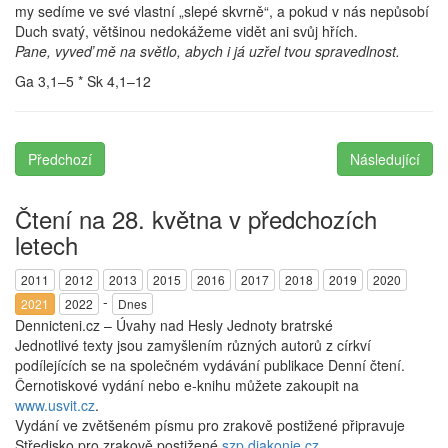
my sedíme ve své vlastní „slepé skvrně“, a pokud v nás nepůsobí
Duch svatý, většinou nedokážeme vidět ani svůj hřích.
Pane, vyveď mě na světlo, abych i já uzřel tvou spravedlnost.
Ga 3,1–5 * Sk 4,1–12
Předchozí
Následující
Čtení na 28. května v předchozích
letech
2011
2012
2013
2015
2016
2017
2018
2019
2020
-
2021
2022
Dnes
Dennicteni.cz – Úvahy nad Hesly Jednoty bratrské
Jednotlivé texty jsou zamyšlením různých autorů z církví
podílejících se na společném vydávání publikace Denní čtení.
Černotiskové vydání nebo e-knihu můžete zakoupit na
www.usvit.cz
.
Vydání ve zvětšeném písmu pro zrakově postižené připravuje
Středisko pro zrakově postižené
szp.diakonie.cz