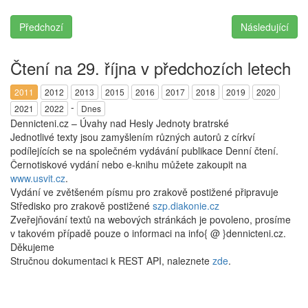
Předchozí
Následující
Čtení na 29. října v předchozích letech
2011
2012
2013
2015
2016
2017
2018
2019
2020
-
2021
2022
Dnes
Dennicteni.cz – Úvahy nad Hesly Jednoty bratrské
Jednotlivé texty jsou zamyšlením různých autorů z církví
podílejících se na společném vydávání publikace Denní čtení.
Černotiskové vydání nebo e-knihu můžete zakoupit na
www.usvit.cz
.
Vydání ve zvětšeném písmu pro zrakově postižené připravuje
Středisko pro zrakově postižené
szp.diakonie.cz
Zveřejňování textů na webových stránkách je povoleno, prosíme
v takovém případě pouze o informaci na info{ @ }dennicteni.cz.
Děkujeme
Stručnou dokumentaci k REST API, naleznete
zde
.