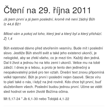
Čtení na 29. října 2011
Já jsem první a já jsem poslední, kromě mě není žádný Bůh
Iz 44,6 B21
Milost vám a pokoj od toho, který jest a který byl a který přichází.
Zj 1,4
Bůh existoval dávno před stvořením vesmíru. Bude mít i poslední
slovo. Jestliže Bůh stvořil svět a také jeho existenci ukončí, je
nelogické, aby se zřekl všeho, co je mezi tím. Každý den jedná.
Dal ti život a jednou ho na této zemi i ukončí. Velice mu na tobě
záleží. I dnes je s tebou, a proto je tento den jedinečný a
neopakovatelný právě pro ten vztah. Dnešní text znovu připomíná
velké tajemství. Bůh je první i poslední nejen časově. Skrze víru
to platí také o nás, i když na jiné rovině. Kdo chce být první, buď
služebníkem všech. Poslední budou jednou první. Učme se vidět
sled hodnot ve svém životě Božíma očima.
Mt 5,17-24 * Jb 6,1-30 nebo Tobijáš 4,1-22