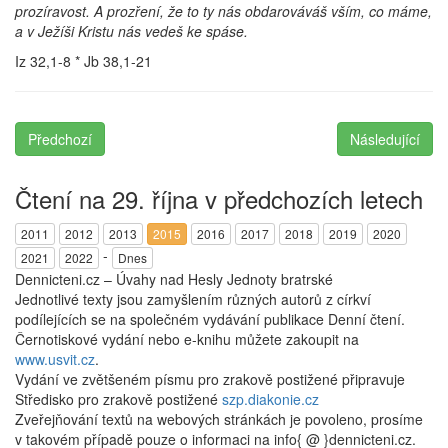
prozíravost. A prozření, že to ty nás obdarováváš vším, co máme,
a v Ježíši Kristu nás vedeš ke spáse.
Iz 32,1-8 * Jb 38,1-21
Předchozí
Následující
Čtení na 29. října v předchozích letech
2011
2012
2013
2015
2016
2017
2018
2019
2020
-
2021
2022
Dnes
Dennicteni.cz – Úvahy nad Hesly Jednoty bratrské
Jednotlivé texty jsou zamyšlením různých autorů z církví
podílejících se na společném vydávání publikace Denní čtení.
Černotiskové vydání nebo e-knihu můžete zakoupit na
www.usvit.cz
.
Vydání ve zvětšeném písmu pro zrakově postižené připravuje
Středisko pro zrakově postižené
szp.diakonie.cz
Zveřejňování textů na webových stránkách je povoleno, prosíme
v takovém případě pouze o informaci na info{ @ }dennicteni.cz.