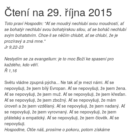
Čtení na 29. října 2015
Toto praví Hospodin: "Ať se moudrý nechlubí svou moudrostí, ať
se bohatýr nechlubí svou bohatýrskou silou, ať se boháč nechlubí
svým bohatstvím. Chce-li se něčím chlubit, ať se chlubí, že je
prozíravý a zná mne."
Jr 9,22-23
Nestydím se za evangelium: je to moc Boží ke spasení pro
každého, kdo věří.
Ř 1,16
Světu vládne zpupná pýcha... Ne tak ať je mezi námi. Ať se
nepovyšuji, že jsem bílý Evropan. Ať se nepovyšuji, že jsem žena.
Ať se nepovyšuji, že jsem muž. Ať se nepovyšuji, že jsem křesťan.
Ať se nepovyšuji, že jsem zbožný. Ať se nepovyšuji, že mám
úroveň a že jsem vzdělaný. Ať se nepovyšuji, že jsem nadaný. Ať
se nepovyšuji, že jsem vyrovnaný. Ať se nepovyšuji, že jsem
přátelský a empatický. Ať se nepovyšuji, že jsem člověk. Ať se
nepovyšuji.
Hospodine, Otče náš, prosíme o pokoru, potom získáme