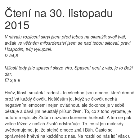
Čtení na 30. listopadu
2015
V návalu rozlícení skryl jsem před tebou na okamžik svoji tvář,
avšak ve věčném milosrdenství jsem se nad tebou slitoval, praví
Hospodin, tvůj vykupitel.
Iz 54,8
Milostí tedy jste spaseni skrze víru. Spasení není z vás, je to Boží
dar.
Ef 2,8-9
Hněv, lítost, smutek i radost - to všechno jsou emoce, které denně
prožívá každý člověk. Neštěstím je, když se člověk nechá
negativními emocemi nejen ovládnout, ale dokonce je v sobě
pěstuje a dává jim neustálý přísun živin. To, co z toho vyroste, je
autorem epištoly Židům nazváno kořenem hořkosti. A ten se pak
velice těžce z našich životů odstraňuje. To, co si jen málokdy
uvědomujeme, je, že stejné emoce zná i Bůh. Často se
oprávněně hněvá na každého z nás. Na rozdíl od nás lidí však u