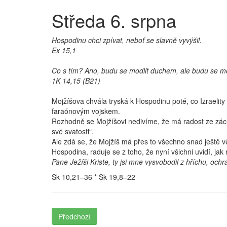
Středa 6. srpna
Hospodinu chci zpívat, neboť se slavně vyvýšil.
Ex 15,1
Co s tím? Ano, budu se modlit duchem, ale budu se mod
1K 14,15 (B21)
Mojžíšova chvála tryská k Hospodinu poté, co Izraelit
faraónovým vojskem.
Rozhodně se Mojžíšovi nedivíme, že má radost ze záchra
své svatosti“.
Ale zdá se, že Mojžíš má přes to všechno snad ještě vě
Hospodina, raduje se z toho, že nyní všichni uvidí, ja
Pane Ježíši Kriste, ty jsi mne vysvobodil z hříchu, o
Sk 10,21–36 * Sk 19,8–22
Předchozí