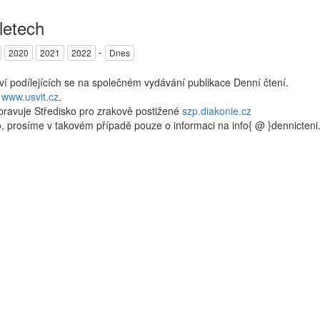
letech
-
2020
2021
2022
Dnes
kví podílejících se na společném vydávání publikace Denní čtení.
a
www.usvit.cz
.
pravuje Středisko pro zrakově postižené
szp.diakonie.cz
, prosíme v takovém případě pouze o informaci na info{ @ }dennicten