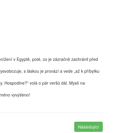
nížení v Egyptě, poté, co je zázračně zachránil před
ysvobozuje, s láskou je provází a vede „až k příbytku
hy, Hospodine?“ volá o pár veršů dál. Myslí na
 jméno vyvýšeno!
Následující