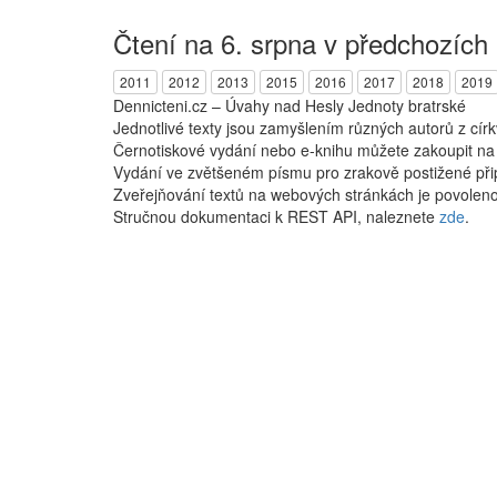
Čtení na 6. srpna v předchozích 
2011
2012
2013
2015
2016
2017
2018
2019
Dennicteni.cz – Úvahy nad Hesly Jednoty bratrské
Jednotlivé texty jsou zamyšlením různých autorů z cír
Černotiskové vydání nebo e-knihu můžete zakoupit n
Vydání ve zvětšeném písmu pro zrakově postižené při
Zveřejňování textů na webových stránkách je povoleno
Stručnou dokumentaci k REST API, naleznete
zde
.