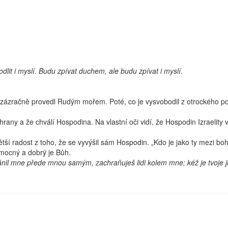
lit i myslí. Budu zpívat duchem, ale budu zpívat i myslí.
y zázračně provedl Rudým mořem. Poté, co je vysvobodil z otrockého po
ny a že chválí Hospodina. Na vlastní oči vidí, že Hospodin Izraelity v
tší radost z toho, že se vyvýšil sám Hospodin. „Kdo je jako ty mezi bo
k mocný a dobrý je Bůh.
chránil mne přede mnou samým, zachraňuješ lidi kolem mne; kéž je tvoje