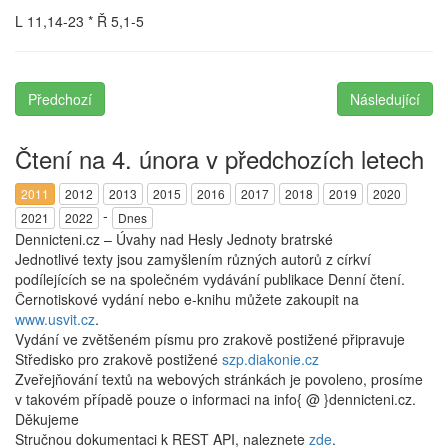
L 11,14-23 * Ř 5,1-5
Předchozí
Následující
Čtení na 4. února v předchozích letech
2011
2012
2013
2015
2016
2017
2018
2019
2020
-
2021
2022
Dnes
Dennicteni.cz – Úvahy nad Hesly Jednoty bratrské
Jednotlivé texty jsou zamyšlením různých autorů z církví
podílejících se na společném vydávání publikace Denní čtení.
Černotiskové vydání nebo e-knihu můžete zakoupit na
www.usvit.cz
.
Vydání ve zvětšeném písmu pro zrakově postižené připravuje
Středisko pro zrakově postižené
szp.diakonie.cz
Zveřejňování textů na webových stránkách je povoleno, prosíme
v takovém případě pouze o informaci na info{ @ }dennicteni.cz.
Děkujeme
Stručnou dokumentaci k REST API, naleznete
zde
.