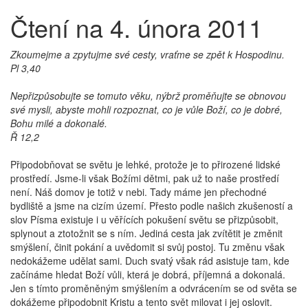
Čtení na 4. února 2011
Zkoumejme a zpytujme své cesty, vraťme se zpět k Hospodinu.
Pl 3,40
Nepřizpůsobujte se tomuto věku, nýbrž proměňujte se obnovou
své mysli, abyste mohli rozpoznat, co je vůle Boží, co je dobré,
Bohu milé a dokonalé.
Ř 12,2
Připodobňovat se světu je lehké, protože je to přirozené lidské
prostředí. Jsme-li však Božími dětmi, pak už to naše prostředí
není. Náš domov je totiž v nebi. Tady máme jen přechodné
bydliště a jsme na cizím území. Přesto podle našich zkušeností a
slov Písma existuje i u věřících pokušení světu se přizpůsobit,
splynout a ztotožnit se s ním. Jediná cesta jak zvítětit je změnit
smýšlení, činit pokání a uvědomit si svůj postoj. Tu změnu však
nedokážeme udělat sami. Duch svatý však rád asistuje tam, kde
začínáme hledat Boží vůli, která je dobrá, příjemná a dokonalá.
Jen s tímto proměněným smýšlením a odvrácením se od světa se
dokážeme připodobnit Kristu a tento svět milovat i jej oslovit.