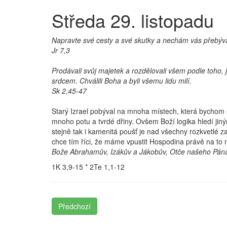
Středa 29. listopadu
Napravte své cesty a své skutky a nechám vás přebýva
Jr 7,3
Prodávali svůj majetek a rozdělovali všem podle toho, 
srdcem. Chválili Boha a byli všemu lidu milí.
Sk 2,45-47
Starý Izrael pobýval na mnoha místech, která bychom si
mnoho potu a tvrdé dřiny. Ovšem Boží logika hledí jiným
stejně tak i kamenitá poušť je nad všechny rozkvetlé 
chce tím říci, že máme vpustit Hospodina právě na to
Bože Abrahamův, Izákův a Jákobův, Otče našeho Pána 
1K 3,9-15 * 2Te 1,1-12
Předchozí