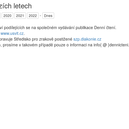
zích letech
-
2020
2021
2022
Dnes
kví podílejících se na společném vydávání publikace Denní čtení.
a
www.usvit.cz
.
pravuje Středisko pro zrakově postižené
szp.diakonie.cz
, prosíme v takovém případě pouze o informaci na info{ @ }dennicten