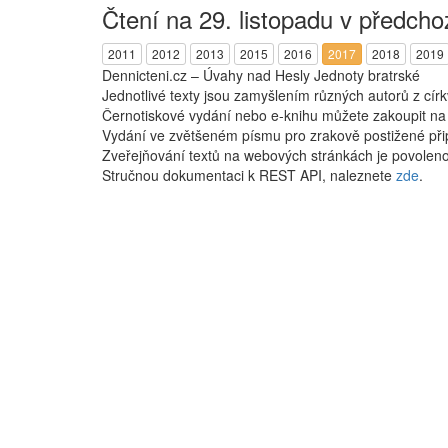
Čtení na 29. listopadu v předcho
2011
2012
2013
2015
2016
2017
2018
2019
Dennicteni.cz – Úvahy nad Hesly Jednoty bratrské
Jednotlivé texty jsou zamyšlením různých autorů z cír
Černotiskové vydání nebo e-knihu můžete zakoupit n
Vydání ve zvětšeném písmu pro zrakově postižené při
Zveřejňování textů na webových stránkách je povoleno
Stručnou dokumentaci k REST API, naleznete
zde
.