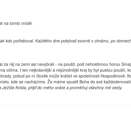
t na tomto místě.
jak kdo potřeboval. Každého dne pobývali svorně v chrámu, po domech lá
 za ráj na zemi asi nevybrali - na poušti, pod nehostinnou horou Sínaj,
a očima. I ten nejkrásnější a nejúrodnější kraj by byl pustou pouští, k
zahrady, pokud po ní člověk může kráčet ve společnosti Hospodinově. K
 místo, kde se nacházíme. Že máme vpustit Boha do své každodennosti
Ježíše Krista, přijď do mého srdce a proměňuj všechny mé cesty.