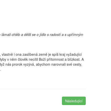
mali chléb a dělili se o jídlo s radostí a s upřímným
 vlastně i ona zaslíbená země je spíš kraj vyžadující
dyby v něm člověk necítil Boží přítomnost a blízkost. A
dyž nás prorok vyzývá, abychom narovnali své cesty,
.
Následující