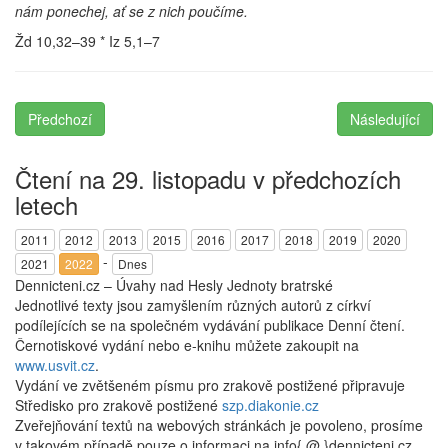
nám ponechej, ať se z nich poučíme.
Žd 10,32–39 * Iz 5,1–7
Předchozí
Následující
Čtení na 29. listopadu v předchozích
letech
2011
2012
2013
2015
2016
2017
2018
2019
2020
-
2021
2022
Dnes
Dennicteni.cz – Úvahy nad Hesly Jednoty bratrské
Jednotlivé texty jsou zamyšlením různých autorů z církví
podílejících se na společném vydávání publikace Denní čtení.
Černotiskové vydání nebo e-knihu můžete zakoupit na
www.usvit.cz
.
Vydání ve zvětšeném písmu pro zrakově postižené připravuje
Středisko pro zrakově postižené
szp.diakonie.cz
Zveřejňování textů na webových stránkách je povoleno, prosíme
v takovém případě pouze o informaci na info{ @ }dennicteni.cz.