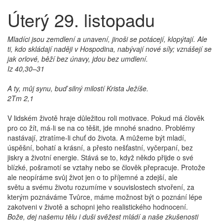
Úterý 29. listopadu
Mladíci jsou zemdlení a unavení, jinoši se potácejí, klopýtají. Ale
ti, kdo skládají naději v Hospodina, nabývají nové síly; vznášejí se
jak orlové, běží bez únavy, jdou bez umdlení.
Iz 40,30–31
A ty, můj synu, buď silný milostí Krista Ježíše.
2Tm 2,1
V lidském životě hraje důležitou roli motivace. Pokud má člověk
pro co žít, má-li se na co těšit, jde mnohé snadno. Problémy
nastávají, ztratíme-li chuť do života. A můžeme být mladí,
úspěšní, bohatí a krásní, a přesto nešťastní, vyčerpaní, bez
jiskry a životní energie. Stává se to, když někdo přijde o své
blízké, pošramotí se vztahy nebo se člověk přepracuje. Protože
ale neopíráme svůj život jen o to příjemné a zdejší, ale
světu a svému životu rozumíme v souvislostech stvoření, za
kterým poznáváme Tvůrce, máme možnost být o poznání lépe
zakotveni v životě a schopni jeho realistického hodnocení.
Bože, dej našemu tělu i duši svěžest mládí a naše zkušenosti