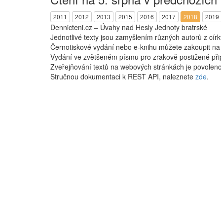
2011
2012
2013
2015
2016
2017
2018
2019
Dennicteni.cz – Úvahy nad Hesly Jednoty bratrské
Jednotlivé texty jsou zamyšlením různých autorů z cír
Černotiskové vydání nebo e-knihu můžete zakoupit n
Vydání ve zvětšeném písmu pro zrakově postižené při
Zveřejňování textů na webových stránkách je povoleno
Stručnou dokumentaci k REST API, naleznete
zde
.