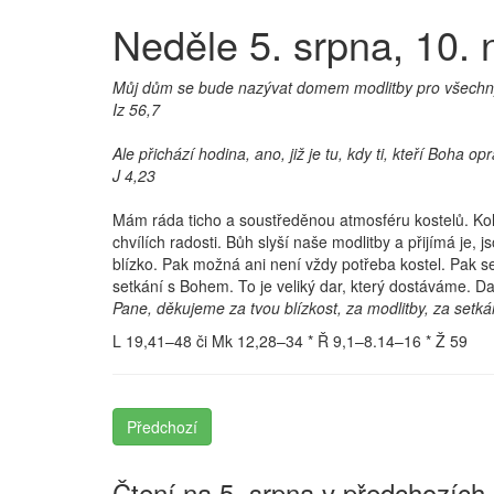
Neděle 5. srpna, 10. n
Můj dům se bude nazývat domem modlitby pro všechn
Iz 56,7
Ale přichází hodina, ano, již je tu, kdy ti, kteří Boha o
J 4,23
Mám ráda ticho a soustředěnou atmosféru kostelů. Koli
chvílích radosti. Bůh slyší naše modlitby a přijímá j
blízko. Pak možná ani není vždy potřeba kostel. Pak 
setkání s Bohem. To je veliký dar, který dostáváme. Dar
Pane, děkujeme za tvou blízkost, za modlitby, za setká
L 19,41–48 či Mk 12,28–34 * Ř 9,1–8.14–16 * Ž 59
Předchozí
Čtení na 5. srpna v předchozích 