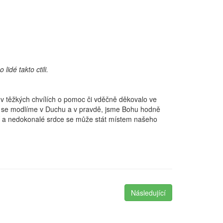
lidé takto ctili.
 v těžkých chvílích o pomoc či vděčně děkovalo ve
kud se modlíme v Duchu a v pravdě, jsme Bohu hodně
ící a nedokonalé srdce se může stát místem našeho
Následující