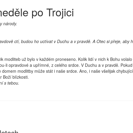
eděle po Trojici
y národy.
pravdově ctí, budou ho uctívat v Duchu a v pravdě. A Otec si přeje, aby ho 
k modliteb už bylo v každém proneseno. Kolik lidí v nich k Bohu volalo
e, jsou-li opravdové a upřímné, z celého srdce. V Duchu a v pravdě. Po
se domem modlitby může stát i naše srdce. Ano, i naše všelijak chybuj
 Boží blízkosti.
ní s tebou.
letech