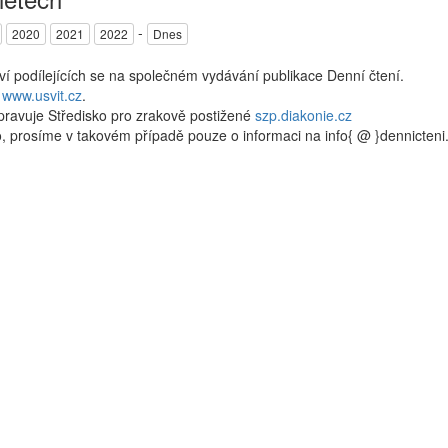
-
2020
2021
2022
Dnes
kví podílejících se na společném vydávání publikace Denní čtení.
a
www.usvit.cz
.
pravuje Středisko pro zrakově postižené
szp.diakonie.cz
, prosíme v takovém případě pouze o informaci na info{ @ }dennicten