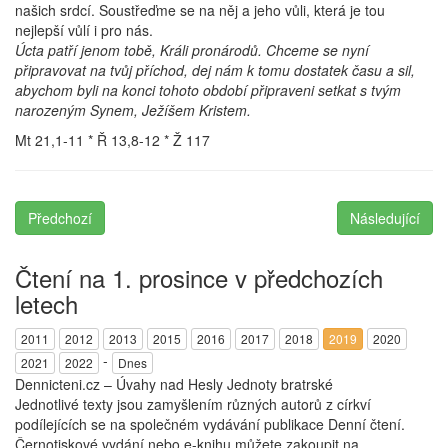
našich srdcí. Soustřeďme se na něj a jeho vůli, která je tou
nejlepší vůlí i pro nás.
Úcta patří jenom tobě, Králi pronárodů. Chceme se nyní
připravovat na tvůj příchod, dej nám k tomu dostatek času a sil,
abychom byli na konci tohoto období připraveni setkat s tvým
narozeným Synem, Ježíšem Kristem.
Mt 21,1-11 * Ř 13,8-12 * Ž 117
Předchozí
Následující
Čtení na 1. prosince v předchozích
letech
2011
2012
2013
2015
2016
2017
2018
2019
2020
-
2021
2022
Dnes
Dennicteni.cz – Úvahy nad Hesly Jednoty bratrské
Jednotlivé texty jsou zamyšlením různých autorů z církví
podílejících se na společném vydávání publikace Denní čtení.
Černotiskové vydání nebo e-knihu můžete zakoupit na