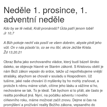
Neděle 1. prosince, 1.
adventní neděle
Kdo by se tě nebál, Králi pronárodů? Úcta patří jenom tobě!
Jr 10,7
A Bůh pokoje nechť vás posílí ve všem dobrém, abyste plnili jeho
vůli. On v nás působí to, co se mu líbí, skrze Ježíše Krista.
Žd 13,20.21
Obraz Boha jako svrchovaného vládce, který budí bázeň široko
daleko, se objevuje hlavně ve Starém zákoně. S Kristovou obětí je
nám Boží zákon vepsán do srdce, takže už nepotřebujeme vnější
strašáky, abychom se chovali v souladu s Hospodinem. Už
tušíme, jaké naše chování či myšlenky by ho mohly zraňovat, a
protože k němu máme vztah, cítíme jeho lásku a vážíme si ho,
nechováme se tak. To je ideál. Tak bychom si to přáli, ale často je
realita poněkud jiná. Nyní, na počátku adventu i nového
církevního roku, máme možnost začít znovu. Dejme si čas na
promýšlení a prožívání reality Božího zákona, vepsaného do