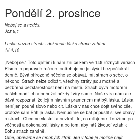
Pondělí 2. prosince
Neboj se a neděs.
Joz 8,1
Láska nezná strach - dokonalá láska strach zahání.
1J 4,18
„Neboj se.“ Toto ujištění k nám zní celkem ve 149 různých verších
Písma, a popravdě řečeno, potřebujeme je slyšet bezpočtukrát
denně. Bývá přirozené něčeho se obávat, mít strach o sebe, o
někoho. Strach nelze odložit, všechny ztráty jsou možné a
bezbřehá bezstarostnost není na místě. Strach bývá motorem
našich modliteb a bohužel někdy i víry samé. Naše víra nám ale
dává rozpoznat, že jejím hlavním pramenem má být láska. Láska
není jen pouhé slovo nebo cit. Láska v nás chce dojít svého cíle,
protože sám Bůh je láska. Nemusíme se bát připustit si své obavy
a strach. Chceme vlastnit a neztratit to, co milujeme. Toužíme po
věčnosti a dokonalosti lásky a po tom, aby náš živoucí vztah k
Bohu strach zaháněl.
Otče, obáváme se mnohých ztrát. Jen v tobě je možné najít