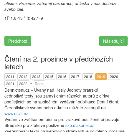
utišení. Prosíme, zaháněj náš strach, ať láska v nás dochází
svého cíle.
1P 1,8-13 * Iz 42,1-9
Předchozí
Následující
Čtení na 2. prosince v předchozích
letech
2011
2012
2013
2015
2016
2017
2018
2019
2020
-
2021
2022
Dnes
Dennicteni.cz – Úvahy nad Hesly Jednoty bratrské
Jednotlivé texty jsou zamyšlením různých autorů z církví
podílejících se na společném vydávání publikace Denní čtení.
Černotiskové vydání nebo e-knihu můžete zakoupit na
www.usvit.cz
.
Vydání ve zvětšeném písmu pro zrakově postižené připravuje
Středisko pro zrakově postižené
szp.diakonie.cz
Zveřejňování textů na webových stránkách je povoleno, prosíme