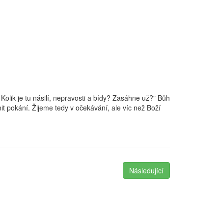
 Kolik je tu násilí, nepravosti a bídy? Zasáhne už?" Bůh
it pokání. Žijeme tedy v očekávání, ale víc než Boží
Následující