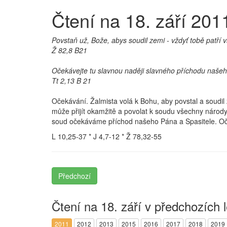
Čtení na 18. září 201
Povstaň už, Bože, abys soudil zemi - vždyť tobě patří 
Ž 82,8 B21
Očekávejte tu slavnou naději slavného příchodu našeho
Tt 2,13 B 21
Očekávání. Žalmista volá k Bohu, aby povstal a soudil z
může přijít okamžitě a povolat k soudu všechny národy 
soud očekáváme příchod našeho Pána a Spasitele. Oček
L 10,25-37 * J 4,7-12 * Ž 78,32-55
Předchozí
Čtení na 18. září v předchozích 
2011
2012
2013
2015
2016
2017
2018
2019