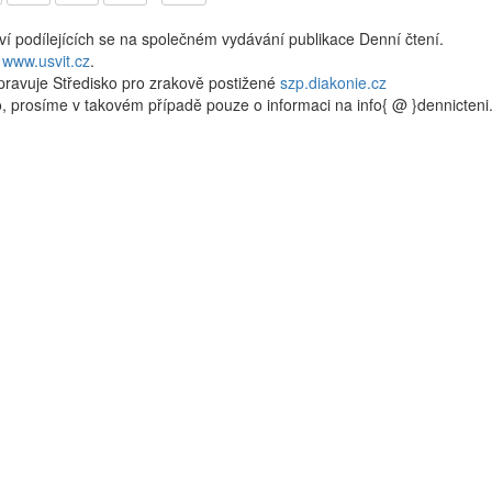
kví podílejících se na společném vydávání publikace Denní čtení.
a
www.usvit.cz
.
pravuje Středisko pro zrakově postižené
szp.diakonie.cz
, prosíme v takovém případě pouze o informaci na info{ @ }dennicten