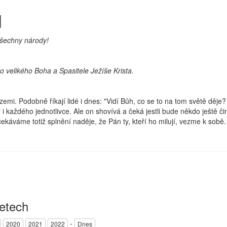
1
všechny národy!
 velikého Boha a Spasitele Ježíše Krista.
emi. Podobně říkají lidé i dnes: "Vidí Bůh, co se to na tom světě děje?
i každého jednotlivce. Ale on shovívá a čeká jestli bude někdo ještě čin
áváme totiž splnění naděje, že Pán ty, kteří ho milují, vezme k sobě.
letech
-
2020
2021
2022
Dnes