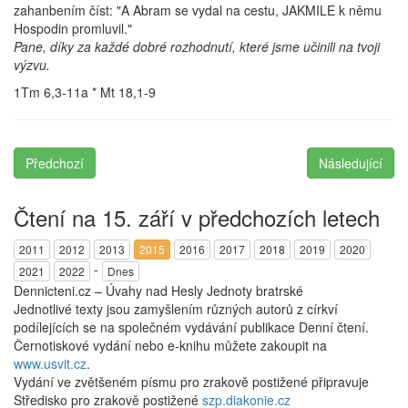
zahanbením číst: "A Abram se vydal na cestu, JAKMILE k němu
Hospodin promluvil."
Pane, díky za každé dobré rozhodnutí, které jsme učinili na tvoji
výzvu.
1Tm 6,3-11a * Mt 18,1-9
Předchozí
Následující
Čtení na 15. září v předchozích letech
2011
2012
2013
2015
2016
2017
2018
2019
2020
-
2021
2022
Dnes
Dennicteni.cz – Úvahy nad Hesly Jednoty bratrské
Jednotlivé texty jsou zamyšlením různých autorů z církví
podílejících se na společném vydávání publikace Denní čtení.
Černotiskové vydání nebo e-knihu můžete zakoupit na
www.usvit.cz
.
Vydání ve zvětšeném písmu pro zrakově postižené připravuje
Středisko pro zrakově postižené
szp.diakonie.cz