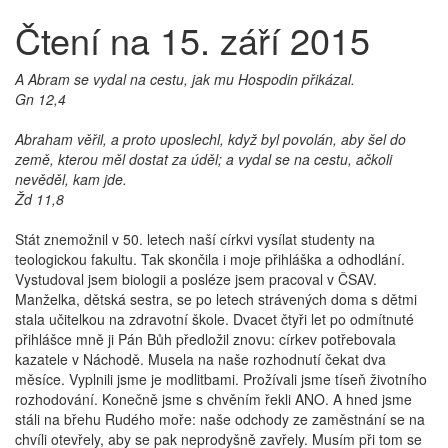
Čtení na 15. září 2015
A Abram se vydal na cestu, jak mu Hospodin přikázal.
Gn 12,4
Abraham věřil, a proto uposlechl, když byl povolán, aby šel do
země, kterou měl dostat za úděl; a vydal se na cestu, ačkoli
nevěděl, kam jde.
Žd 11,8
Stát znemožnil v 50. letech naší církvi vysílat studenty na
teologickou fakultu. Tak skončila i moje přihláška a odhodlání.
Vystudoval jsem biologii a posléze jsem pracoval v ČSAV.
Manželka, dětská sestra, se po letech strávených doma s dětmi
stala učitelkou na zdravotní škole. Dvacet čtyři let po odmítnuté
přihlášce mně ji Pán Bůh předložil znovu: církev potřebovala
kazatele v Náchodě. Musela na naše rozhodnutí čekat dva
měsíce. Vyplnili jsme je modlitbami. Prožívali jsme tíseň životního
rozhodování. Konečně jsme s chvěním řekli ANO. A hned jsme
stáli na břehu Rudého moře: naše odchody ze zaměstnání se na
chvíli otevřely, aby se pak neprodyšně zavřely. Musím při tom se