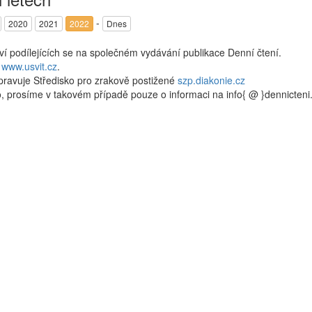
-
2020
2021
2022
Dnes
kví podílejících se na společném vydávání publikace Denní čtení.
a
www.usvit.cz
.
pravuje Středisko pro zrakově postižené
szp.diakonie.cz
, prosíme v takovém případě pouze o informaci na info{ @ }dennicten