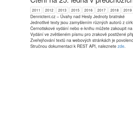
2011
2012
2013
2015
2016
2017
2018
2019
Dennicteni.cz – Úvahy nad Hesly Jednoty bratrské
Jednotlivé texty jsou zamyšlením různých autorů z cír
Černotiskové vydání nebo e-knihu můžete zakoupit n
Vydání ve zvětšeném písmu pro zrakově postižené při
Zveřejňování textů na webových stránkách je povoleno
Stručnou dokumentaci k REST API, naleznete
zde
.