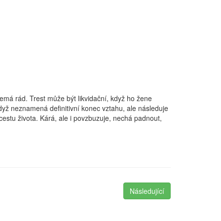
 nemá rád. Trest může být likvidační, když ho žene
yž neznamená definitivní konec vztahu, ale následuje
 cestu života. Kárá, ale i povzbuzuje, nechá padnout,
Následující