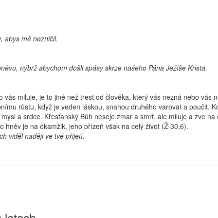
, abys mě nezničil.
hněvu, nýbrž abychom došli spásy skrze našeho Pána Ježíše Krista.
kdo vás miluje, je to jiné než trest od člověka, který vás nezná nebo vás
nímu růstu, když je veden láskou, snahou druhého varovat a poučit. Kd
oči, mysl a srdce. Křesťanský Bůh neseje zmar a smrt, ale miluje a zve na
o hněv je na okamžik, jeho přízeň však na celý život (Ž 30,6).
 viděl naději ve tvé přijetí.
 letech