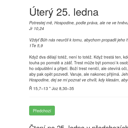
Úterý 25. ledna
Potrestej mě, Hospodine, podle práva, ale ne ve hněvu
Jr 10,24
Vždyť Bůh nás neurčil k tomu, abychom propadli jeho 
1Te 5,9
Když dva dělají totéž, není to totéž. Když trestá ten, 
touha po pomstě a zášť. Trest může být pomocí k osob
ho odpuštění a přijetí. Boží trest neničí, ale otevírá 
aby pak opět pozvedl. Varuje, ale nakonec přijímá. Jeh
Hospodine, dej se mi poznat ve chvíli, kdy klesám, abych
Ř 15,7–13 * Joz 8,30–35
Předchozí
Čtení na 25. ledna v předchozích